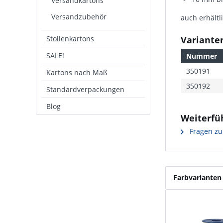
Versandkartons
Versandzubehör
auch erhältl
Stollenkartons
Varianten
SALE!
Nummer
350191
Kartons nach Maß
350192
Standardverpackungen
Blog
Weiterfü
Fragen zu
Farbvarianten