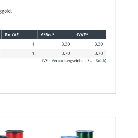
ggold.
Ro./VE
€/Ro.*
€/VE*
1
3,30
3,30
1
3,70
3,70
(VE = Verpackungseinheit, St. = Stück)