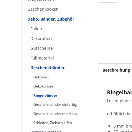
Geschenkboxen
Deko, Bänder, Zubehör
Folien
Dekoration
Gutscheine
Füllmaterial
Geschenkbänder
Beschreibung
Dekobast
Dekokordeln
Ringelba
Ringelbänder
Leicht glän
Geschenkbänder einfarbig
erhältlich i
Geschenkbänder mit Motiv
Schleifen, Ziehschleifen
5 mm bre
10 mm br