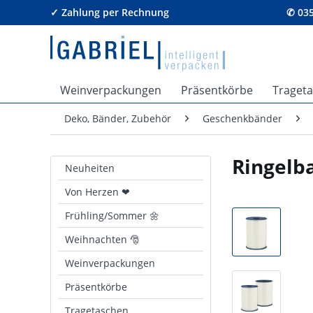
✓ Zahlung per Rechnung
✆ 035
Weinverpackungen
Präsentkörbe
Traget
Deko, Bänder, Zubehör
Geschenkbänder
Ringelb
Neuheiten
Von Herzen ❤
Frühling/Sommer 🌼
Weihnachten 🎅
Weinverpackungen
Präsentkörbe
Tragetaschen