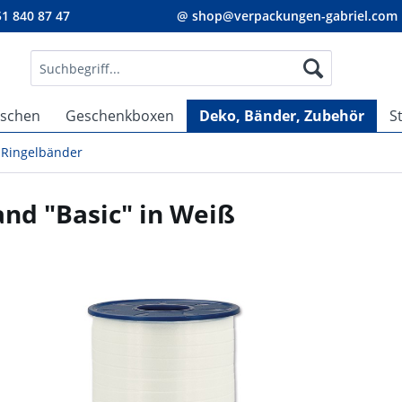
1 840 87 47
@ shop@verpackungen-gabriel.com
aschen
Geschenkboxen
Deko, Bänder, Zubehör
S
Ringelbänder
and "Basic" in Weiß