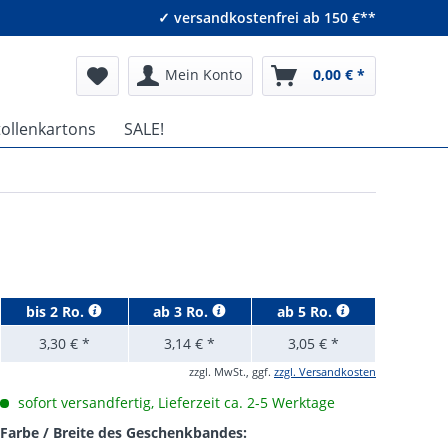
✓ versandkostenfrei ab 150 €**
Mein Konto
0,00 € *
tollenkartons
SALE!
bis
2 Ro.
ab
3 Ro.
ab
5 Ro.
3,30 € *
3,14 € *
3,05 € *
zzgl. MwSt., ggf.
zzgl. Versandkosten
sofort versandfertig, Lieferzeit ca. 2-5 Werktage
Farbe / Breite des Geschenkbandes: