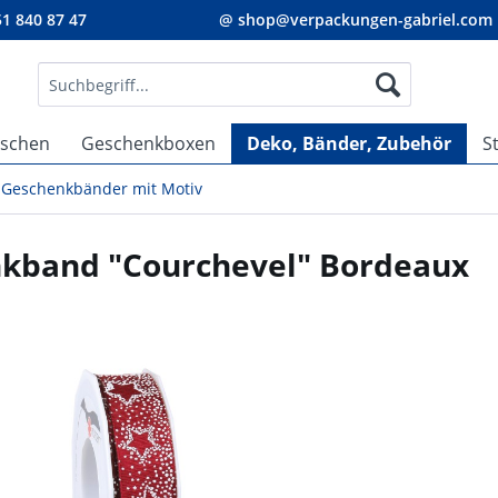
1 840 87 47
@ shop@verpackungen-gabriel.com
aschen
Geschenkboxen
Deko, Bänder, Zubehör
S
Geschenkbänder mit Motiv
kband "Courchevel" Bordeaux