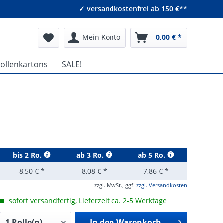
✓ versandkostenfrei ab 150 €**
Mein Konto
0,00 € *
tollenkartons
SALE!
bis
2 Ro.
ab
3 Ro.
ab
5 Ro.
8,50 € *
8,08 € *
7,86 € *
zzgl. MwSt., ggf.
zzgl. Versandkosten
sofort versandfertig, Lieferzeit ca. 2-5 Werktage
In den
Warenkorb