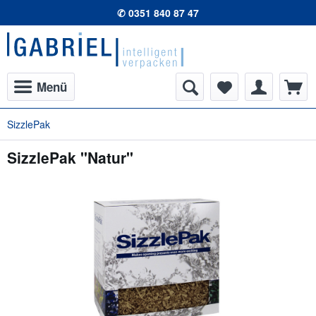
✆ 0351 840 87 47
Menü
SizzlePak
SizzlePak "Natur"