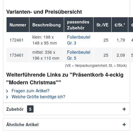
Varianten- und Preisübersicht
passendes
Nummer
Beschreibung
St./VE
€/St.*
Zubehör
klein: 198 x
Folienbeutel
172461
25
1,79
148 x 95 mm
Gr. 3
mittel: 336 x
Folienbeutel
173461
25
2,09
196 x 110 mm
Gr. 5
(VE = Verpackungseinheit, St. = Stück)
Weiterführende Links zu "Präsentkorb 4-eckig
"Modern Christmas""
Fragen zum Artikel?
Welche Größe benötige ich?
Zubehör
5
Ähnliche Artikel