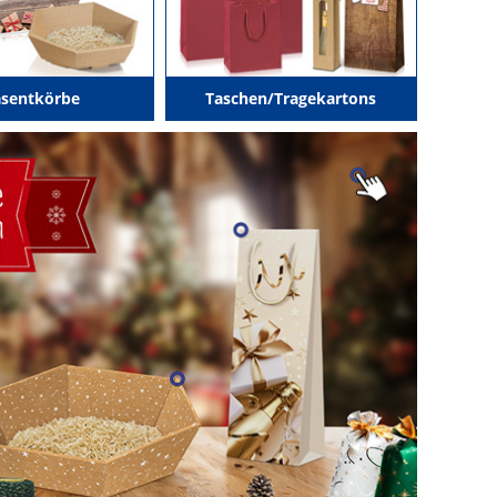
äsentkörbe
Taschen/Tragekartons