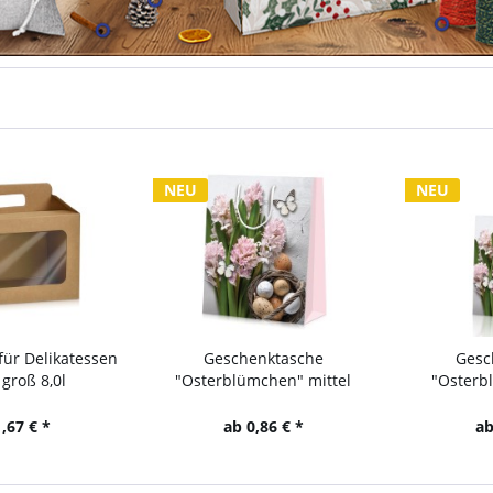
NEU
NEU
katessen
Geschenktasche
Geschenktas
l
"Osterblümchen" mittel
"Osterblümchen"
ab 0,86 € *
ab 0,57 € 