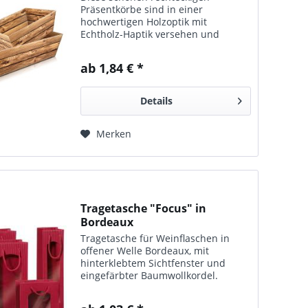
Präsentkörbe sind in einer
hochwertigen Holzoptik mit
Echtholz-Haptik versehen und
bestens für Mischpräsente geeignet.
ab 1,84 € *
Details
Merken
Tragetasche "Focus" in
Bordeaux
Tragetasche für Weinflaschen in
offener Welle Bordeaux, mit
hinterklebtem Sichtfenster und
eingefärbter Baumwollkordel.
Erhältlich in 4 Ausführungen: für 1 x
0,75 l oder 1,0 l Flasche, 10 x 8,5 x 36