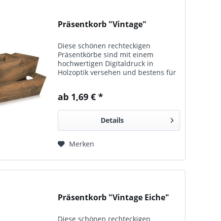
Präsentkorb "Vintage"
Diese schönen rechteckigen
Präsentkörbe sind mit einem
hochwertigen Digitaldruck in
Holzoptik versehen und bestens für
Mischpräsente geeignet. Die große
Ausführung ist mit zwei Griffloch-
ab 1,69 € *
Ausstanzungen versehen.
Details
Merken
Präsentkorb "Vintage Eiche"
Diese schönen rechteckigen