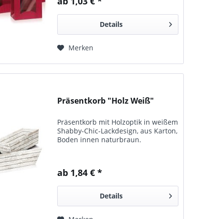
ab 1,03 € *
cm für 2 x 0,75 l oder 1,0 l
Flaschen,...
Details
Merken
Präsentkorb "Holz Weiß"
Präsentkorb mit Holz­optik in weißem
Shabby-Chic-Lack­design, aus Karton,
Boden innen natur­braun.
ab 1,84 € *
Details