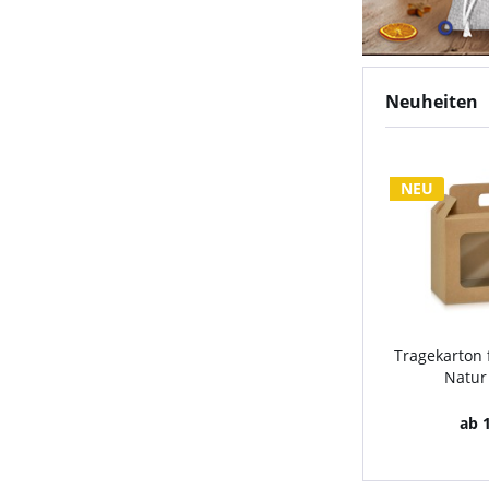
Neuheiten
NEU
Tragekarton für Deli
Natur groß 8,0
ab 1,67 € *