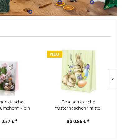
NEU
NEU
che
Geschenktasche
Geschenkt
 klein
"Osterhäschen" mittel
"Osterhäschen
*
ab 0,86 € *
ab 0,57 €