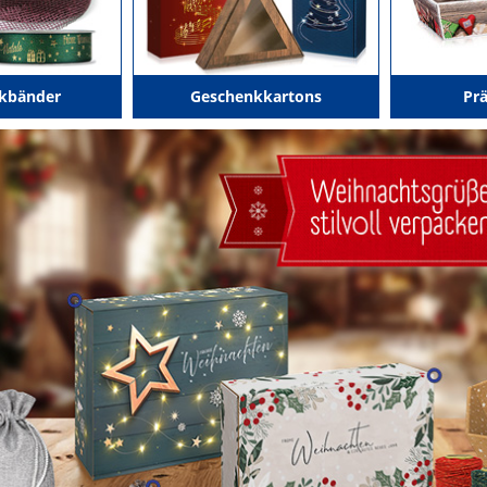
kbänder
Geschenkkartons
Pr