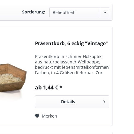
Sortierung:
Präsentkorb, 6-eckig "Vintage"
Präsentkorb in schöner Holzoptik
aus naturbelassener Wellpappe,
bedruckt mit lebensmittelkonformen
Farben, in 4 Größen lieferbar. Zur
optimalen Präsentation des Inhaltes
ist der Korb nach vorn abgeschrägt.
ab 1,44 € *
Details
Merken