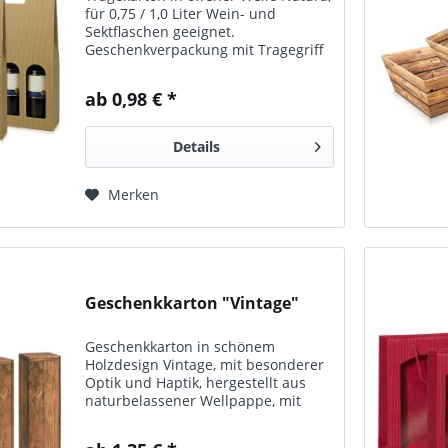
für 0,75 / 1,0 Liter Wein- und
Sektflaschen geeignet.
Geschenkverpackung mit Tragegriff
und Fensterausstanzung Erhältlich
in folgenden Größen: für eine
ab 0,98 € *
Weinflasche 1 x 0,75 l / 1,0 l, 38 cm...
Details
Merken
Geschenkkarton "Vintage"
Geschenkkarton in schönem
Holzdesign Vintage, mit besonderer
Optik und Haptik, hergestellt aus
naturbelassener Wellpappe, mit
innovativem Digitaldruck.
Postversandfähig mit passendem