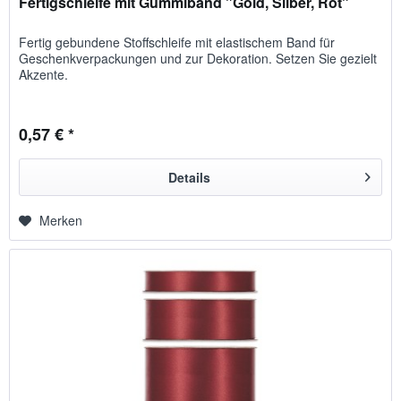
Fertigschleife mit Gummiband "Gold, Silber, Rot"
Fertig gebundene Stoff­schleife mit elasti­schem Band für
Geschenk­verpackungen und zur Dekoration. Setzen Sie ge­zielt
Ak­zente.
0,57 € *
Details
Merken