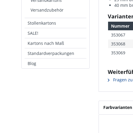
Versandkartons
40 mm bre
Versandzubehör
Varianten
Stollenkartons
Nummer
SALE!
353067
Kartons nach Maß
353068
353069
Standardverpackungen
Blog
Weiterfü
Fragen zu
Farbvarianten