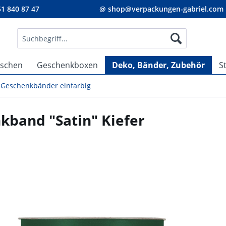
1 840 87 47
@ shop@verpackungen-gabriel.com
aschen
Geschenkboxen
Deko, Bänder, Zubehör
S
Geschenkbänder einfarbig
kband "Satin" Kiefer