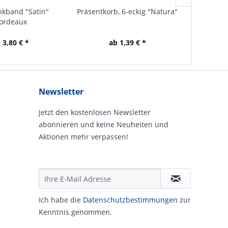
kband "Satin"
Präsentkorb, 6-eckig "Natura"
Gesch
ordeaux
 3,80 € *
ab 1,39 € *
Newsletter
Jetzt den kostenlosen Newsletter
abonnieren und keine Neuheiten und
Aktionen mehr verpassen!
Ich habe die
Daten­schutz­be­stim­mungen
zur
Kennt­nis genommen.