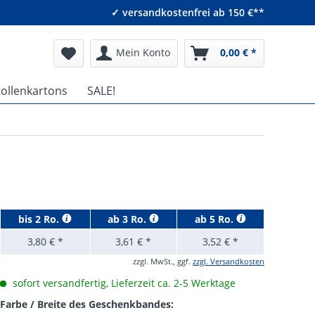
✓ versandkostenfrei ab 150 €**
Mein Konto
0,00 € *
tollenkartons
SALE!
bis
2 Ro.
ab
3 Ro.
ab
5 Ro.
3,80 € *
3,61 € *
3,52 € *
zzgl. MwSt., ggf.
zzgl. Versandkosten
sofort versandfertig, Lieferzeit ca. 2-5 Werktage
Farbe / Breite des Geschenkbandes: