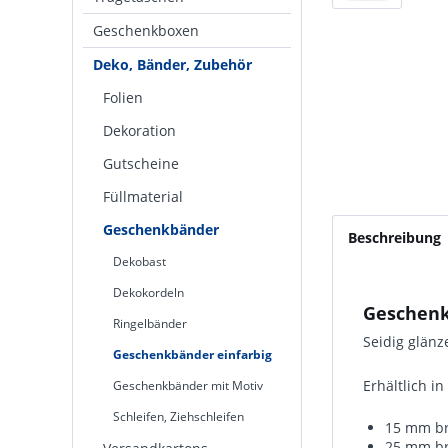
Geschenkboxen
Deko, Bänder, Zubehör
Folien
Dekoration
Gutscheine
Füllmaterial
Geschenkbänder
Beschreibung
Dekobast
Dekokordeln
Geschenk
Ringelbänder
Seidig glän
Geschenkbänder einfarbig
Erhältlich i
Geschenkbänder mit Motiv
Schleifen, Ziehschleifen
15 mm bre
25 mm bre