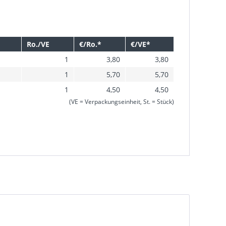
Ro./VE
€/Ro.*
€/VE*
1
3,80
3,80
1
5,70
5,70
1
4,50
4,50
(VE = Verpackungseinheit, St. = Stück)