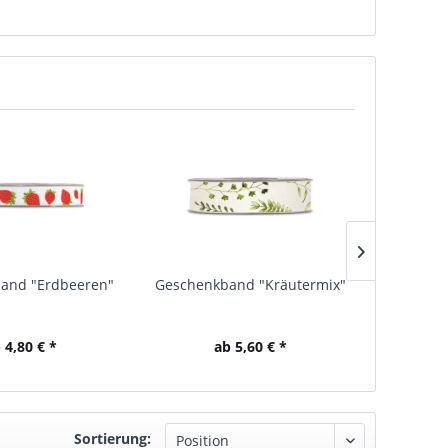
and "Erdbeeren"
Geschenkband "Kräutermix"
Ge
"O
 4,80 € *
ab 5,60 € *
Sortierung: