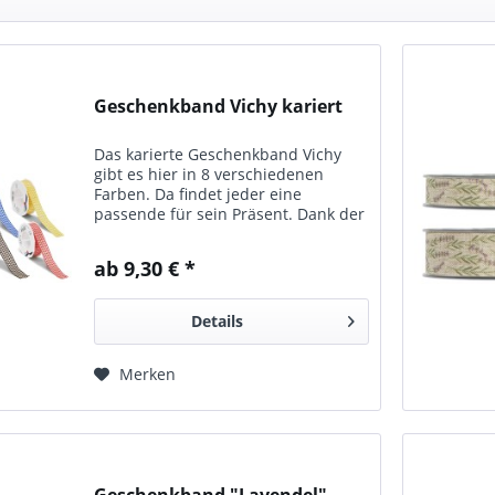
Geschenkband Vichy kariert
Das karierte Geschenkband Vichy
gibt es hier in 8 verschiedenen
Farben. Da findet jeder eine
passende für sein Präsent. Dank der
eingewobenen Drahtkante kann
man mit diesem Dekoband optimal
ab 9,30 € *
Schleifen binden, die Ihre
Geschenke...
Details
Merken
Geschenkband "Lavendel"