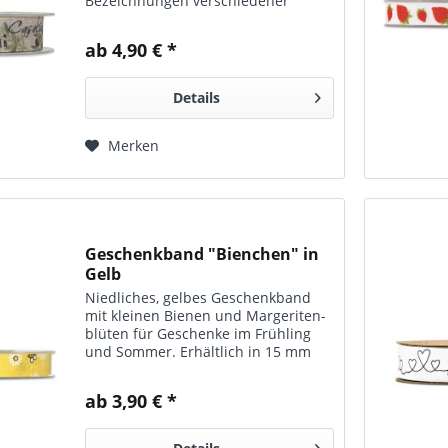
Bezeichnungen verschiedener
Olivensorten. Erhältlich in den
Breiten 15 und 25 mm. 20 m pro
ab 4,90 € *
Rolle.
Details
Merken
Geschenkband "Bienchen" in
Gelb
Nied­liches, gelbes Ge­schenk­band
mit kleinen Bienen und Margeriten­
blüten für Ge­schenke im Früh­ling
und Som­mer. Er­hält­lich in 15 mm
Breite.
ab 3,90 € *