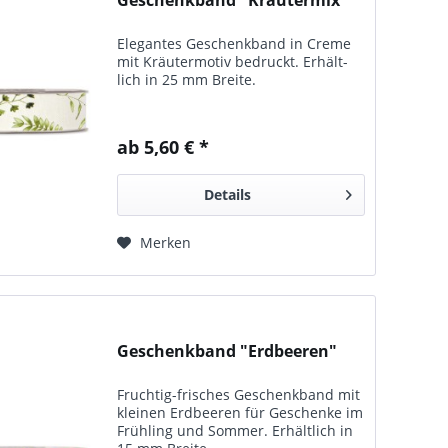
Elegantes Geschenk­band in Creme
mit Kräuter­motiv be­druckt. Er­hält­
lich in 25 mm Breite.
ab 5,60 € *
Details
Merken
Geschenkband "Erdbeeren"
Fruchtig-frisches Ge­schenk­band mit
kleinen Erd­beeren für Ge­schenke im
Früh­ling und Som­mer. Er­hält­lich in