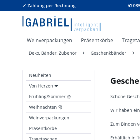
✓ Zahlung per Rechnung
✆ 035
Weinverpackungen
Präsentkörbe
Traget
Deko, Bänder, Zubehör
Geschenkbänder
Neuheiten
Gesche
Von Herzen ❤
Frühling/Sommer 🌼
Schöne Gesche
Weihnachten 🎅
Wir haben ein
Weinverpackungen
Zum Binden vo
Präsentkörbe
Erhältlich in
Tragetaschen