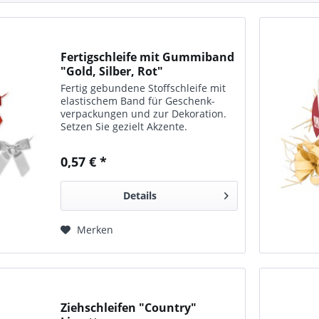
Fertigschleife mit Gummiband
"Gold, Silber, Rot"
Fertig gebundene Stoff­schleife mit
elasti­schem Band für Geschenk­
verpackungen und zur Dekoration.
Setzen Sie ge­zielt Ak­zente.
0,57 € *
Details
Merken
Ziehschleifen "Country"