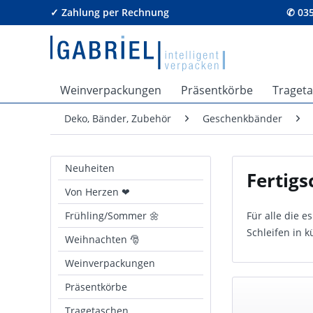
✓ Zahlung per Rechnung
✆ 035
Weinverpackungen
Präsentkörbe
Traget
Deko, Bänder, Zubehör
Geschenkbänder
Neuheiten
Fertigs
Von Herzen ❤
Frühling/Sommer 🌼
Für alle die e
Schleifen in k
Weihnachten 🎅
Weinverpackungen
Präsentkörbe
Tragetaschen