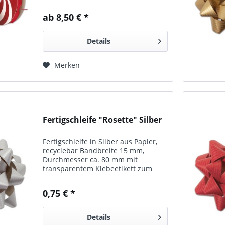
Rolle. In vielen Farben erhältlich.
ab 8,50 € *
Details
Merken
Fertigschleife "Rosette" Silber
Fertigschleife in Silber aus Papier,
recyclebar Bandbreite 15 mm,
Durchmesser ca. 80 mm mit
transparentem Klebeetikett zum
Befestigen 25 Schleifen pro Karton
Ideal zum schnellen, einfachen
0,75 € *
Verschönern Ihrer Präsente. Diese
Schleifen sind...
Details