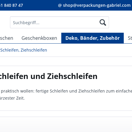
1 840 87 47
@ shop@verpackungen-gabriel.com
aschen
Geschenkboxen
Deko, Bänder, Zubehör
S
Schleifen, Ziehschleifen
chleifen und Ziehschleifen
s praktisch wollen: fertige Schleifen und Ziehschleifen zum einfac
ürzester Zeit.