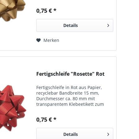
Befestigen 25 Schleifen pro Karton
Ideal zum schnellen, einfachen
0,75 € *
Verschönern Ihrer Präsente. Diese
Schleifen sind...
Details
Merken
Fertigschleife "Rosette" Rot
Fertigschleife in Rot aus Papier,
recyclebar Bandbreite 15 mm,
Durchmesser ca. 80 mm mit
transparentem Klebeetikett zum
Befestigen 25 Schleifen pro Karton
Ideal zum schnellen, einfachen
0,75 € *
Verschönern Ihrer Präsente. Diese
Schleifen sind...
Details