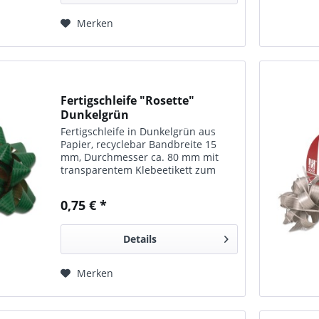
Merken
Fertigschleife "Rosette"
Dunkelgrün
Fertigschleife in Dunkelgrün aus
Papier, recyclebar Bandbreite 15
mm, Durchmesser ca. 80 mm mit
transparentem Klebeetikett zum
Befestigen 25 Schleifen pro Karton
Ideal zum schnellen, einfachen
0,75 € *
Verschönern Ihrer Präsente. Diese
Schleifen...
Details
Merken