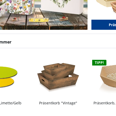
Prä
ommer
TIPP!
Limette/Gelb
Präsentkorb "Vintage"
Präsentkorb,