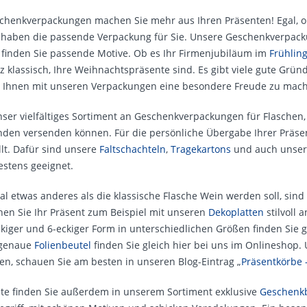
chenk­verpackungen machen Sie mehr aus Ihren Präsenten! Egal, o
 haben die passende Verpackung für Sie. Unsere Geschenk­verpac
 finden Sie passende Motive. Ob es Ihr Firmen­jubiläum im
Frühlin
z klassisch, Ihre Weihnachts­präsente sind. Es gibt viele gute Grün
 Ihnen mit unseren Verpackungen eine besondere Freude zu mac
nser vielfältiges Sortiment an Geschenk­verpackungen für Flasche
nden versenden können. Für die persönliche Über­gabe Ihrer Präse
lt. Dafür sind unsere
Faltschachteln
,
Tragekartons
und auch unse
estens geeignet.
l etwas anderes als die klassische Flasche Wein werden soll, sin
nen Sie Ihr Präsent zum Beispiel mit unseren
Dekoplatten
stilvoll 
eckiger und 6-eckiger Form in unterschiedlichen Größen finden Sie g
s­genaue
Folien­beutel
finden Sie gleich hier bei uns im Online­shop. 
en, schauen Sie am besten in unseren Blog-Eintrag „
Präsentkörbe 
nte finden Sie außerdem in unserem Sortiment exklusive
Geschenk