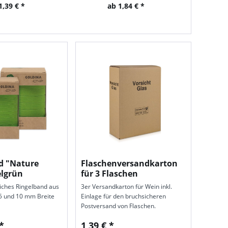
1,39 € *
ab 1,84 € *
d "Nature
Flaschenversandkarton
elgrün
für 3 Flaschen
iches Ringelband aus
3er Versandkarton für Wein inkl.
5 und 10 mm Breite
Einlage für den bruch­sicheren
Postversand von Flaschen.
*
1,39 € *