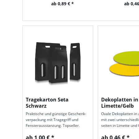
*
ab 0,89 € *
ab 0,46
Tragekarton Seta
Dekoplatten in
Schwarz
Limette/Gelb
Praktische und günstige Ge­schenk­
Ovale Deko­platten in
ver­packung mit Trage­griff und
mit zwei unter­schied­l
Fenster­aus­stanzung. Top­seller.
seiten in Limette und 
ab 1,00 € *
ab 0,46 € *