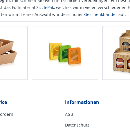
ge­griff, mit schönen Motiven und schicken Veredelungen. Ein besond
st das Füll­material
SizzlePak
, welches wir in vielen verschiedenen
ten wir mit einer Auswahl wunder­schöner
Geschenk­bänder
auf.
ice
Informationen
fordern
AGB
Datenschutz