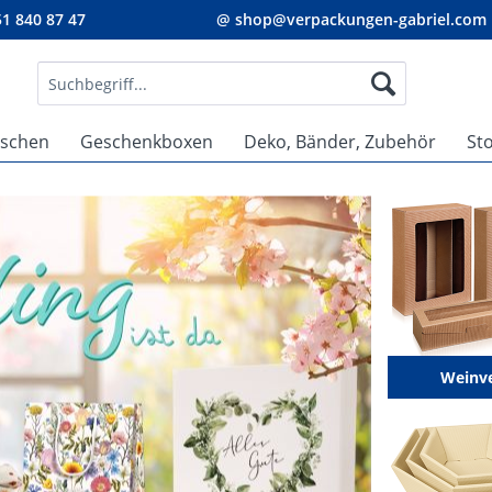
1 840 87 47
@ shop@verpackungen-gabriel.com
aschen
Geschenkboxen
Deko, Bänder, Zubehör
St
Weinv