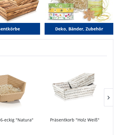
sentkörbe
Deko, Bänder, Zubehör
 6-eckig "Natura"
Präsentkorb "Holz Weiß"
Trageka