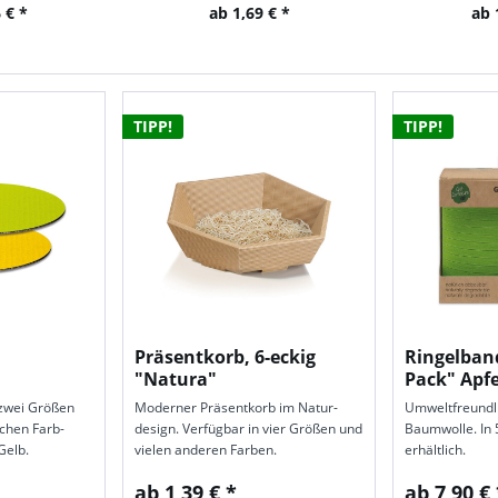
 € *
ab 1,69 € *
ab 
TIPP!
TIPP!
Präsentkorb, 6-eckig
Ringelban
"Natura"
Pack" Apf
 zwei Größen
Moderner Präsent­korb im Natur­
Umweltfreundl
ichen Farb­
design. Verfüg­bar in vier Größen und
Baumwolle. In 
Gelb.
vielen anderen Farben.
erhältlich.
ab 1,39 € *
ab 7,90 € 