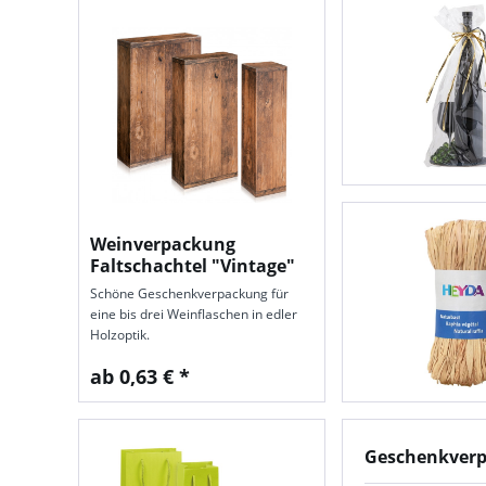
Weinverpackung
Faltschachtel "Vintage"
Schöne Geschenk­ver­packung für
eine bis drei Wein­flaschen in edler
Holz­optik.
ab 0,63 € *
Geschenkverp