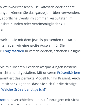
b Wein-/Sektflaschen, Delikatessen oder andere
kungen können Sie das ganze Jahr über verwenden,
g
, sportliche Events im Sommer, Festivitäten im
de Ihre Kunden oder Vereins­mitglieder zu
hen.
n, welche Sie mit dem jeweils passenden Umkarton
nte haben wir eine große Auswahl für Sie
re
Tragetaschen
in verschiedenen, schönen Designs
d Sie mit unseren Geschenk­verpackungen bestens
anrichten und gestalten. Mit unseren
Präsentkörben
arantiert das perfekte Modell für Ihr Präsent. Auch
Um sicher zu gehen, dass Sie sich für die richtige
- Welche Größe benötige ich?
“.
boxen
in verschiedensten Ausführungen: mit Sicht­