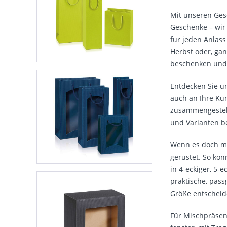
Mit unseren Ges
Geschenke – wir
für jeden Anlass
Herbst oder, gan
beschenken und
Entdecken Sie u
auch an Ihre Ku
zusammen­gestel
und Varianten b
Wenn es doch ma
gerüstet. So kön
in 4-eckiger, 5-
praktische, pas
Größe entscheid
Für Misch­präse