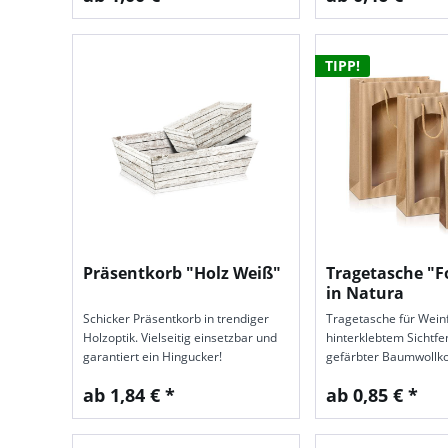
TIPP!
Präsentkorb "Holz Weiß"
Tragetasche "F
in Natura
Schicker Präsentkorb in trendiger
Trage­tasche für Wein­
Holzoptik. Vielseitig einsetzbar und
hinter­klebtem Sicht­fe
garantiert ein Hingucker!
ge­färbter Baum­woll­k
ab 1,84 € *
ab 0,85 € *