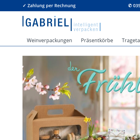
✓ Zahlung per Rechnung
✆ 035
Weinverpackungen
Präsentkörbe
Traget