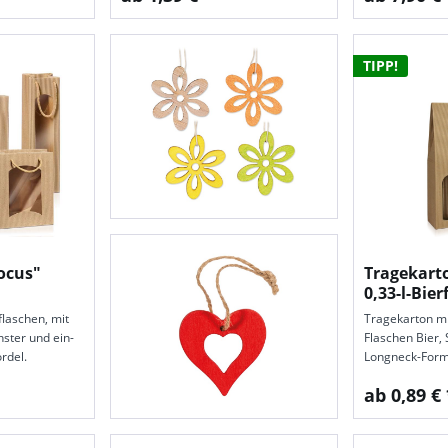
TIPP!
ocus"
Tragekarto
0,33-l-Bie
flaschen, mit
Tragekarton mit
nster und ein­
Flaschen Bier, 
ordel.
Longneck-Form
ab 0,89 € 