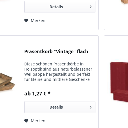
Details
Merken
Präsentkorb "Vintage" flach
Diese schönen Präsentkörbe in
Holzoptik sind aus naturbelassener
Wellpappe hergestellt und perfekt
für kleine und mittlere Geschenke
geeignet. Passend für Piccolo-
Flaschen, Wein-Flaschen und
ab 1,27 € *
Mischpräsente.
Details
Merken