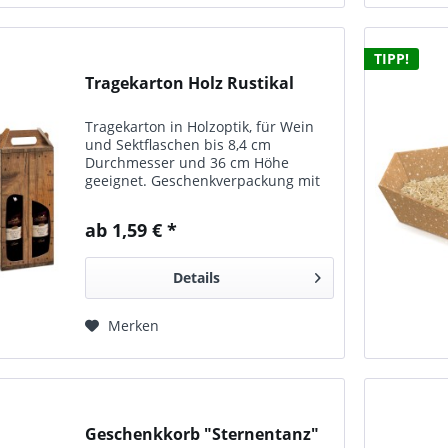
TIPP!
Tragekarton Holz Rustikal
Tragekarton in Holzoptik, für Wein
und Sektflaschen bis 8,4 cm
Durchmesser und 36 cm Höhe
geeignet. Geschenkverpackung mit
Tragegriff und
Fensterausstanzungen. Erhältlich in
ab 1,59 € *
folgenden Größen: für zwei Flaschen
2 x 0,75 l / 1,0 l, bis 8,4...
Details
Merken
Geschenkkorb "Sternentanz"