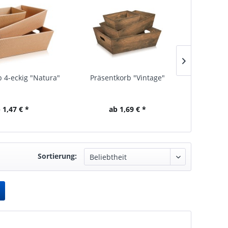
TIPP!
 4-eckig "Natura"
Präsentkorb "Vintage"
Trageka
 1,47 € *
ab 1,69 € *
Sortierung: