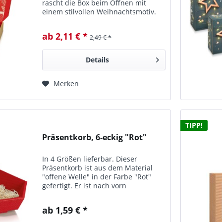
rascht die Box beim Öffnen mit
einem stil­vollen Weihnachtsmotiv.
ab 2,11 € *
2,49 € *
Details
Merken
TIPP!
Präsentkorb, 6-eckig "Rot"
In 4 Größen lieferbar. Dieser
Präsentkorb ist aus dem Material
"offene Welle" in der Farbe "Rot"
gefertigt. Er ist nach vorn
abgeschrägt, um den Inhalt optimal
zu präsentieren.
ab 1,59 € *