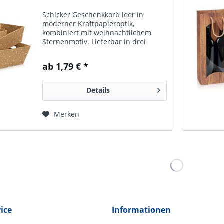
Schicker Geschenk­korb leer in
moderner Kraft­papier­optik,
kombiniert mit weih­nacht­lichem
Sternen­motiv. Lieferbar in drei
Größen.
ab 1,79 € *
Details
Merken
ice
Informationen