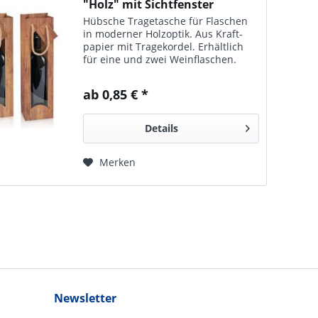
"Holz" mit Sichtfenster
Hübsche Trage­tasche für Flaschen
in moderner Holz­optik. Aus Kraft­
papier mit Trage­kordel. Er­hältlich
für eine und zwei Wein­flaschen.
ab 0,85 € *
Details
Merken
Newsletter