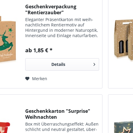
Geschenkverpackung
"Rentierzauber"
Eleganter Präsentkarton mit weih­
nacht­lichem Rentier­motiv auf
Hinter­gund in moderner Natur­optik,
Innenseite und Einlage naturfarben.
ab 1,85 € *
Details
Merken
Geschenkkarton "Surprise"
Weihnachten
Box mit Über­raschungseffekt: Außen
schlicht und neutral gestaltet, über­