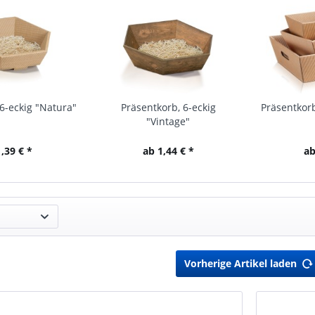
6-eckig "Natura"
Präsentkorb, 6-eckig
Präsentkorb
"Vintage"
,39 € *
ab 1,44 € *
ab
Vorherige Artikel laden