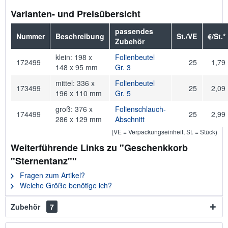
Varianten- und Preisübersicht
passendes
Nummer
Beschreibung
St./VE
€/St.*
Zubehör
klein: 198 x
Folienbeutel
172499
25
1,79
148 x 95 mm
Gr. 3
mittel: 336 x
Folienbeutel
173499
25
2,09
196 x 110 mm
Gr. 5
groß: 376 x
Folienschlauch-
174499
25
2,99
286 x 129 mm
Abschnitt
(VE = Verpackungseinheit, St. = Stück)
Weiterführende Links zu "Geschenkkorb
"Sternentanz""
Fragen zum Artikel?
Welche Größe benötige ich?
Zubehör
7