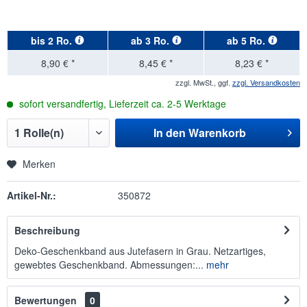
bis
2 Ro.
ab
3 Ro.
ab
5 Ro.
8,90 € *
8,45 € *
8,23 € *
zzgl. MwSt., ggf.
zzgl. Versandkosten
sofort versandfertig, Lieferzeit ca. 2-5 Werktage
In den
Warenkorb
Merken
Artikel-Nr.:
350872
Beschreibung
Deko-Geschenkband aus Jutefasern in Grau. Netzartiges,
gewebtes Geschenkband. Abmessungen:...
mehr
Bewertungen
0