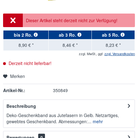
Dieser Artikel steht derzeit nicht zur Verfügung!
bis
2 Ro.
ab
3 Ro.
ab
5 Ro.
8,90 € *
8,46 € *
8,23 € *
zzgl. MwSt., ggf.
zzgl. Versandkosten
Derzeit nicht lieferbar!
Merken
Artikel-Nr.:
350849
Beschreibung
Deko-Geschenkband aus Jutefasern in Gelb. Netzartiges,
gewebtes Geschenkband. Abmessungen:...
mehr
Bewertungen
0