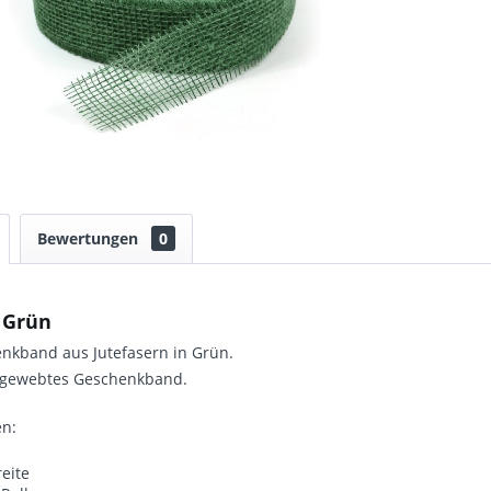
Bewertungen
0
 Grün
nkband aus Jutefasern in Grün.
, gewebtes Geschenkband.
n:
eite