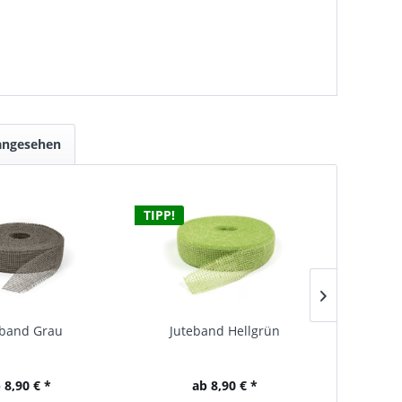
 angesehen
TIPP!
eband Grau
Juteband Hellgrün
Jute
 8,90 € *
ab 8,90 € *