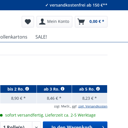
✓ versandkostenfrei ab 150 €**
Mein Konto
0,00 € *
tollenkartons
SALE!
bis
2 Ro.
ab
3 Ro.
ab
5 Ro.
8,90 € *
8,46 € *
8,23 € *
zzgl. MwSt., ggf.
zzgl. Versandkosten
sofort versandfertig, Lieferzeit ca. 2-5 Werktage
In den
Warenkorb