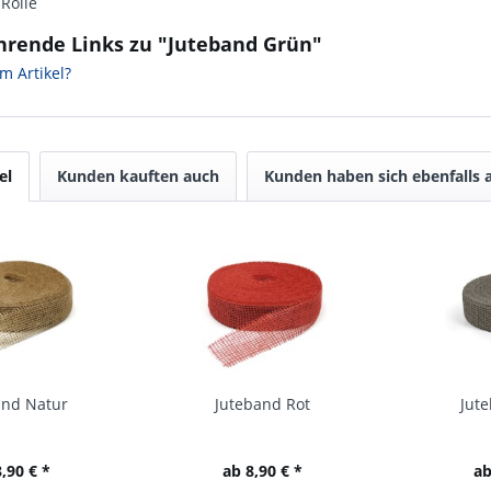
Rolle
hrende Links zu "Juteband Grün"
m Artikel?
el
Kunden kauften auch
Kunden haben sich ebenfalls
and Natur
Juteband Rot
Jut
,90 € *
ab 8,90 € *
ab