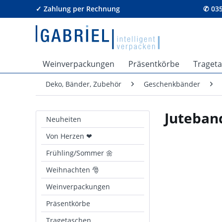
✓ Zahlung per Rechnung
✆ 035
Weinverpackungen
Präsentkörbe
Traget
Deko, Bänder, Zubehör
Geschenkbänder
Juteban
Neuheiten
Von Herzen ❤
Frühling/Sommer 🌼
Weihnachten 🎅
Weinverpackungen
Präsentkörbe
Tragetaschen