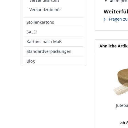
Versandkartons
40 m pro 
Versandzubehör
Weiterfü
Fragen zu
Stollenkartons
SALE!
Kartons nach Maß
Ähnliche Artik
Standardverpackungen
Blog
Juteb
ab 8