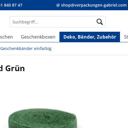
1 840 87 47
@ shop@verpackungen-gabriel.com
aschen
Geschenkboxen
Deko, Bänder, Zubehör
S
Geschenkbänder einfarbig
d Grün