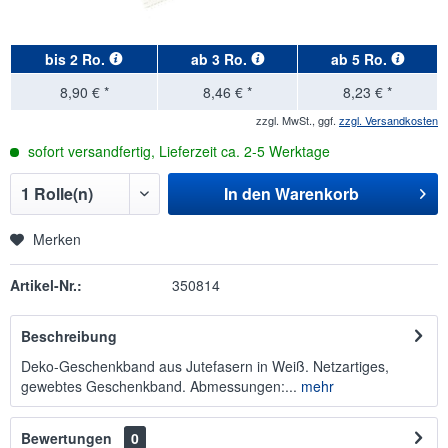
bis
2 Ro.
ab
3 Ro.
ab
5 Ro.
8,90 € *
8,46 € *
8,23 € *
zzgl. MwSt., ggf.
zzgl. Versandkosten
sofort versandfertig, Lieferzeit ca. 2-5 Werktage
In den
Warenkorb
Merken
Artikel-Nr.:
350814
Beschreibung
Deko-Geschenkband aus Jutefasern in Weiß. Netzartiges,
gewebtes Geschenkband. Abmessungen:...
mehr
Bewertungen
0