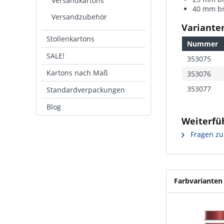
Versandkartons
40 mm bre
Versandzubehör
Varianten
Stollenkartons
Nummer
SALE!
353075
Kartons nach Maß
353076
353077
Standardverpackungen
Blog
Weiterfü
Fragen zu
Farbvarianten