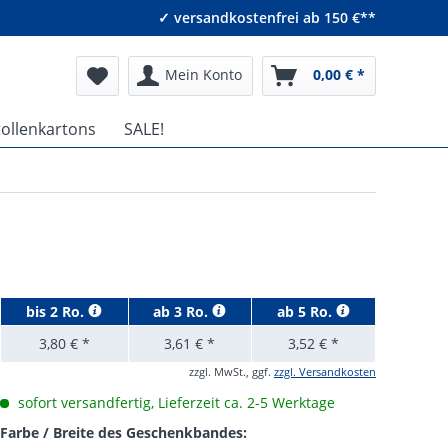
✓ versandkostenfrei ab 150 €**
Mein Konto
0,00 € *
tollenkartons
SALE!
bis
2 Ro.
ab
3 Ro.
ab
5 Ro.
3,80 € *
3,61 € *
3,52 € *
zzgl. MwSt., ggf.
zzgl. Versandkosten
sofort versandfertig, Lieferzeit ca. 2-5 Werktage
Farbe / Breite des Geschenkbandes: