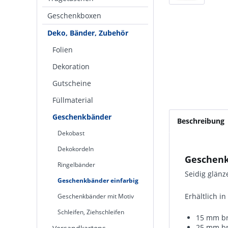
Geschenkboxen
Deko, Bänder, Zubehör
Folien
Dekoration
Gutscheine
Füllmaterial
Geschenkbänder
Beschreibung
Dekobast
Dekokordeln
Geschenk
Ringelbänder
Seidig glän
Geschenkbänder einfarbig
Erhältlich i
Geschenkbänder mit Motiv
Schleifen, Ziehschleifen
15 mm bre
25 mm bre