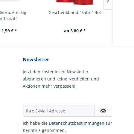
tkorb, 6-eckig
Geschenkband "Satin" Rot
Gesch
nthrazit"
 1,59 € *
ab 3,80 € *
Newsletter
Jetzt den kostenlosen Newsletter
abonnieren und keine Neuheiten und
Aktionen mehr verpassen!
Ich habe die
Daten­schutz­be­stim­mungen
zur
Kennt­nis genommen.