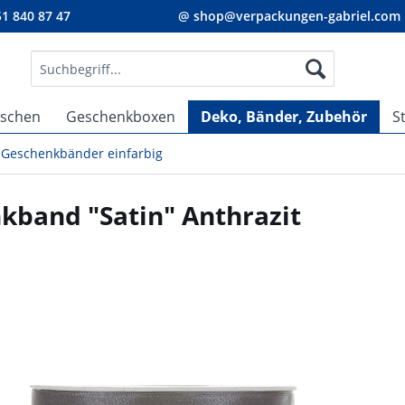
1 840 87 47
@ shop@verpackungen-gabriel.com
aschen
Geschenkboxen
Deko, Bänder, Zubehör
S
Geschenkbänder einfarbig
kband "Satin" Anthrazit