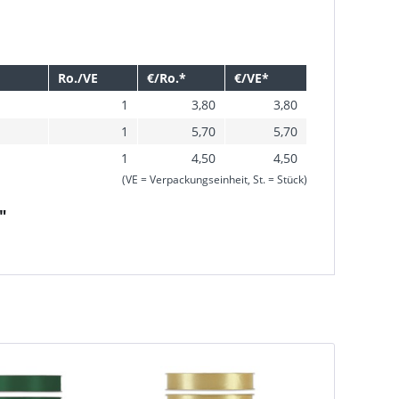
Ro./VE
€/Ro.*
€/VE*
1
3,80
3,80
1
5,70
5,70
1
4,50
4,50
(VE = Verpackungseinheit, St. = Stück)
"