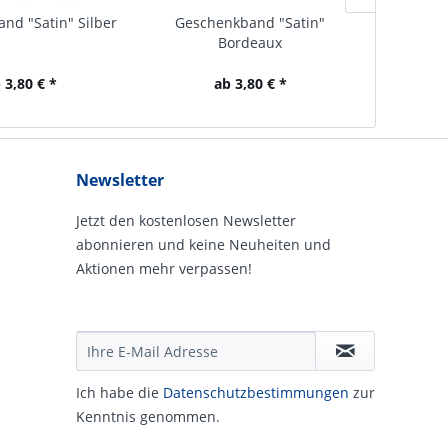
nd "Satin" Silber
Geschenkband "Satin"
Geschen
Bordeaux
 3,80 € *
ab 3,80 € *
Newsletter
Jetzt den kostenlosen Newsletter
abonnieren und keine Neuheiten und
Aktionen mehr verpassen!
Ich habe die
Daten­schutz­be­stim­mungen
zur
Kennt­nis genommen.