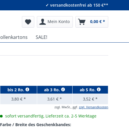
✓ versandkostenfrei ab 150 €**
Mein Konto
0,00 € *
tollenkartons
SALE!
bis
2 Ro.
ab
3 Ro.
ab
5 Ro.
3,80 € *
3,61 € *
3,52 € *
zzgl. MwSt., ggf.
zzgl. Versandkosten
sofort versandfertig, Lieferzeit ca. 2-5 Werktage
Farbe / Breite des Geschenkbandes: