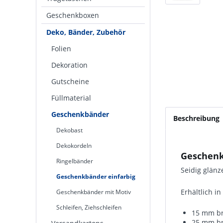
Geschenkboxen
Deko, Bänder, Zubehör
Folien
Dekoration
Gutscheine
Füllmaterial
Geschenkbänder
Beschreibung
Dekobast
Dekokordeln
Geschenk
Ringelbänder
Seidig glän
Geschenkbänder einfarbig
Erhältlich i
Geschenkbänder mit Motiv
Schleifen, Ziehschleifen
15 mm bre
25 mm bre