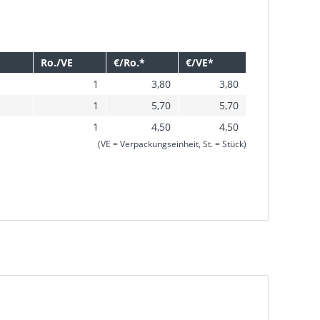
Ro./VE
€/Ro.*
€/VE*
1
3,80
3,80
1
5,70
5,70
1
4,50
4,50
(VE = Verpackungseinheit, St. = Stück)