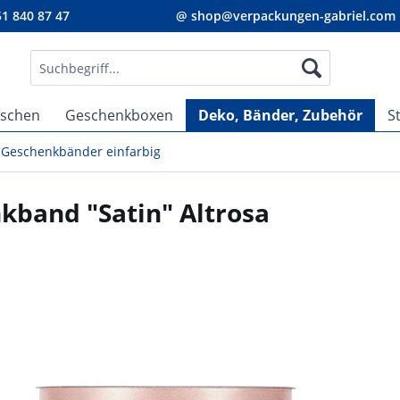
1 840 87 47
@ shop@verpackungen-gabriel.com
aschen
Geschenkboxen
Deko, Bänder, Zubehör
S
Geschenkbänder einfarbig
kband "Satin" Altrosa