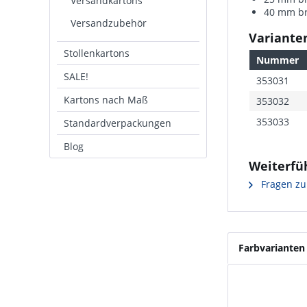
Versandkartons
40 mm bre
Versandzubehör
Varianten
Stollenkartons
Nummer
SALE!
353031
Kartons nach Maß
353032
353033
Standardverpackungen
Blog
Weiterfü
Fragen zu
Farbvarianten