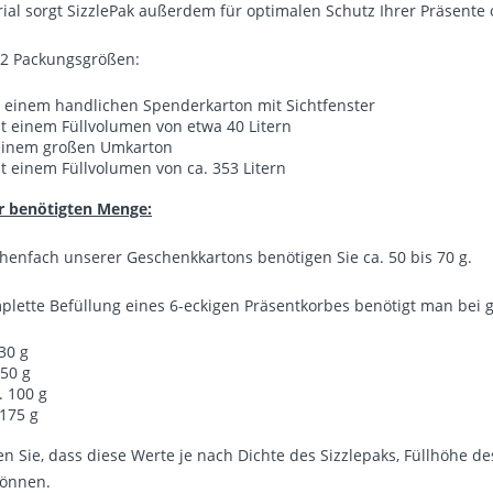
rial sorgt SizzlePak außerdem für optimalen Schutz Ihrer Präsente
n 2 Packungsgrößen:
n einem handlichen Spenderkarton mit Sichtfenster
t einem Füllvolumen von etwa 40 Litern
 einem großen Umkarton
t einem Füllvolumen von ca. 353 Litern
r benötigten Menge:
chenfach unserer Geschenkkartons benötigen Sie ca. 50 bis 70 g.
plette Befüllung eines 6-eckigen Präsentkorbes benötigt man bei g
 30 g
 50 g
. 100 g
 175 g
en Sie, dass diese Werte je nach Dichte des Sizzlepaks, Füllhöhe
önnen.