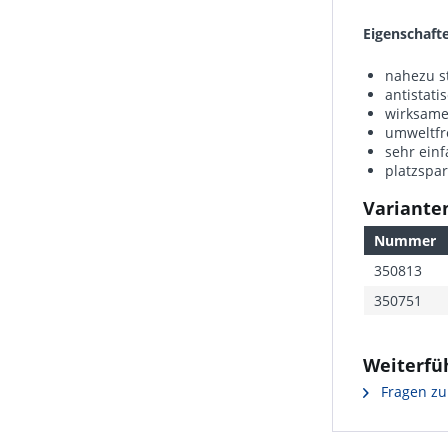
Eigenschaft
nahezu s
antistati
wirksamer
umweltfr
sehr ein
platzspa
Varianten
Nummer
350813
350751
Weiterfüh
Fragen zu