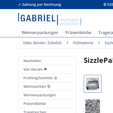
✓ Zahlung per Rechnung
✆ 035
Weinverpackungen
Präsentkörbe
Traget
Deko, Bänder, Zubehör
Füllmaterial
Sizz
SizzlePa
Neuheiten
Von Herzen ❤
Frühling/Sommer 🌼
Weihnachten 🎅
Weinverpackungen
Präsentkörbe
Tragetaschen