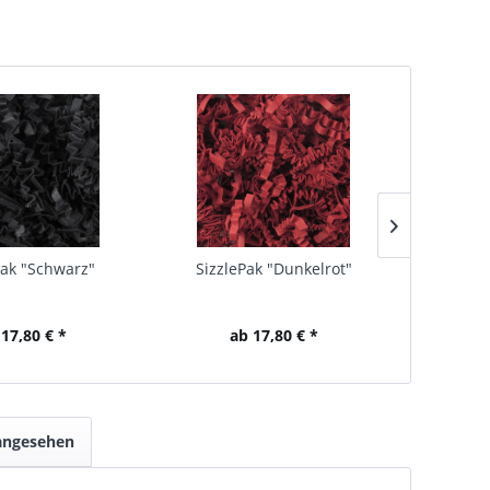
Pak "Schwarz"
SizzlePak "Dunkelrot"
Siz
 17,80 € *
ab 17,80 € *
a
 angesehen