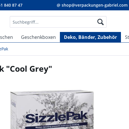
1 840 87 47
@ shop@verpackungen-gabriel.com
aschen
Geschenkboxen
Deko, Bänder, Zubehör
S
lePak
k "Cool Grey"