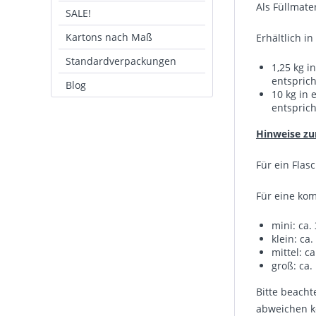
Als Füllmate
SALE!
Kartons nach Maß
Erhältlich i
Standardverpackungen
1,25 kg i
entsprich
Blog
10 kg in
entsprich
Hinweise zu
Für ein Flas
Für eine kom
mini: ca.
klein: ca.
mittel: ca
groß: ca.
Bitte beacht
abweichen k