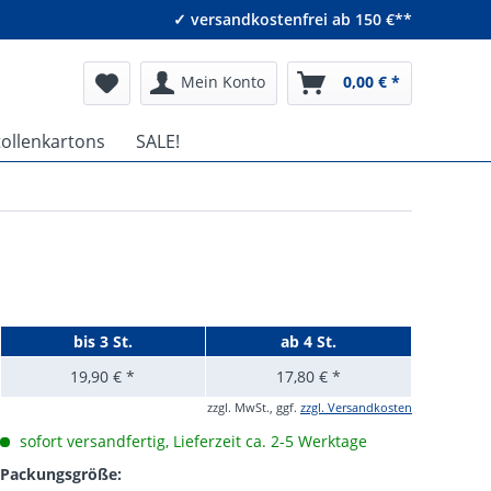
✓ versandkostenfrei ab 150 €**
Mein Konto
0,00 € *
tollenkartons
SALE!
bis
3 St.
ab
4 St.
19,90 € *
17,80 € *
zzgl. MwSt., ggf.
zzgl. Versandkosten
sofort versandfertig, Lieferzeit ca. 2-5 Werktage
Packungsgröße: