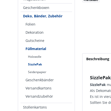
Geschenkboxen
Deko, Bänder, Zubehör
Folien
Dekoration
Gutscheine
Füllmaterial
Holzwolle
Beschreibung
SizzlePak
Seidenpapier
SizzlePak
Geschenkbänder
SizzlePak
ma
Versandkartons
Als Dekomat
Versandzubehör
Es ist in vi
Sollten Sie 
Stollenkartons