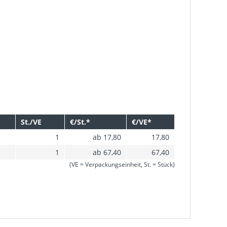
St./VE
€/St.*
€/VE*
1
ab 17,80
17,80
1
ab 67,40
67,40
(VE = Verpackungseinheit, St. = Stück)