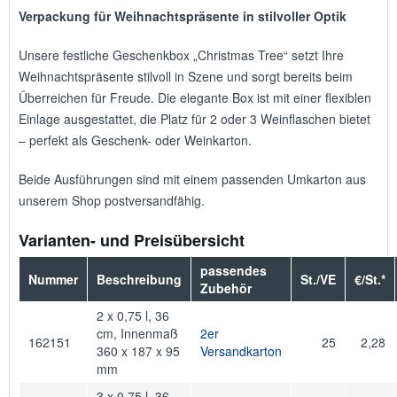
Verpackung für Weihnachtspräsente in stilvoller Optik
Unsere festliche Geschenkbox „Christmas Tree“ setzt Ihre
Weihnachtspräsente stilvoll in Szene und sorgt bereits beim
Überreichen für Freude. Die elegante Box ist mit einer flexiblen
Einlage ausgestattet, die Platz für 2 oder 3 Weinflaschen bietet
– perfekt als Geschenk- oder Weinkarton.
Beide Ausführungen sind mit einem passenden Umkarton aus
unserem Shop postversandfähig.
Varianten- und Preisübersicht
passendes
Nummer
Beschreibung
St./VE
€/St.*
Zubehör
2 x 0,75 l, 36
cm, Innenmaß
2er
162151
25
2,28
360 x 187 x 95
Versandkarton
mm
3 x 0,75 l, 36