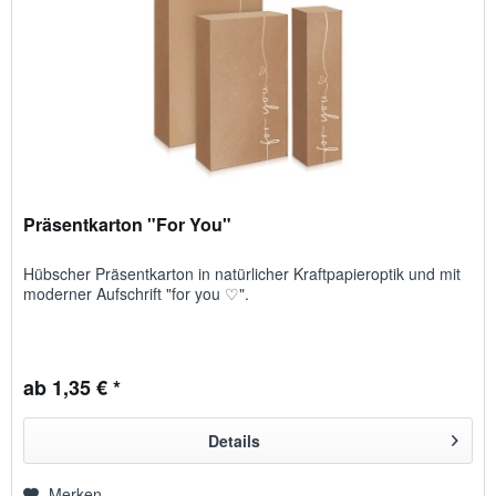
Präsentkarton "For You"
Hübscher Präsent­karton in natür­licher Kraft­papier­optik und mit
moderner Auf­schrift "for you ♡".
ab 1,35 € *
Details
Merken