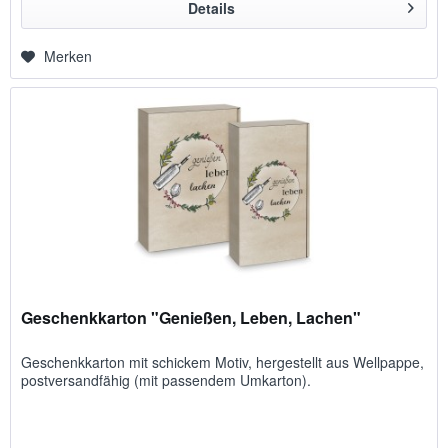
Details
Merken
Geschenkkarton "Genießen, Leben, Lachen"
Geschenk­karton mit schickem Motiv, her­ge­stellt aus Well­pappe,
post­ver­sand­fähig (mit pas­sendem Um­karton).