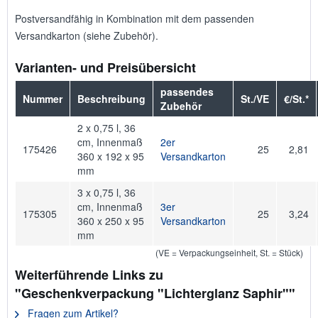
Postversandfähig in Kombination mit dem passenden
Versandkarton (siehe Zubehör).
Varianten- und Preisübersicht
passendes
Nummer
Beschreibung
St./VE
€/St.*
Zubehör
2 x 0,75 l, 36
cm, Innenmaß
2er
175426
25
2,81
360 x 192 x 95
Versandkarton
mm
3 x 0,75 l, 36
cm, Innenmaß
3er
175305
25
3,24
360 x 250 x 95
Versandkarton
mm
(VE = Verpackungseinheit, St. = Stück)
Weiterführende Links zu
"Geschenkverpackung "Lichterglanz Saphir""
Fragen zum Artikel?