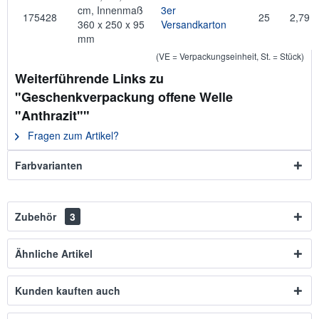
cm, Innenmaß
3er
175428
25
2,79
360 x 250 x 95
Versandkarton
mm
(VE = Verpackungseinheit, St. = Stück)
Weiterführende Links zu
"Geschenkverpackung offene Welle
"Anthrazit""
Fragen zum Artikel?
Farbvarianten
Zubehör
3
Ähnliche Artikel
Kunden kauften auch