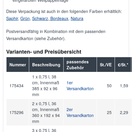
eingefärbten Wellpappeinlage
Diese Verpackung ist auch in den folgenden Farben erhältlich:
Saphir
,
Grün
,
Schwarz
,
Bordeaux
,
Natura
Postversandfähig in Kombination mit dem passenden
Versandkarton (siehe Zubehör).
Varianten- und Preisübersicht
passendes
Nummer
Beschreibung
St./VE
€/St.*
Zubehör
1 x 0,75 l, 38
cm, Innenmaß
1er
175434
50
1,59
385 x 92 x 96
Versandkarton
mm
2 x 0,75 l, 36
cm, Innenmaß
2er
175296
25
2,29
360 x 192 x 94
Versandkarton
mm
3 x 0,75 l, 36