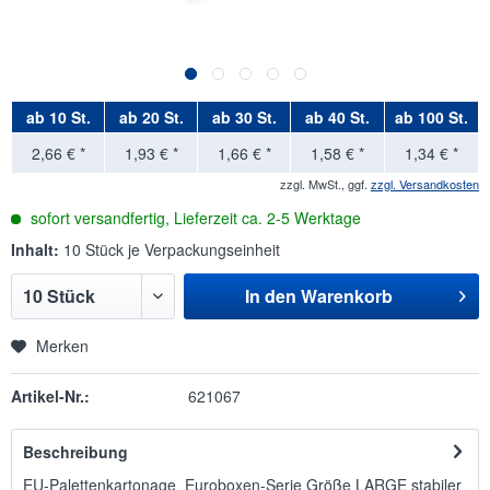
ab
10 St.
ab
20 St.
ab
30 St.
ab
40 St.
ab
100 St.
2,66 € *
1,93 € *
1,66 € *
1,58 € *
1,34 € *
zzgl. MwSt., ggf.
zzgl. Versandkosten
sofort versandfertig, Lieferzeit ca. 2-5 Werktage
Inhalt:
10 Stück je Verpackungseinheit
In den
Warenkorb
Merken
Artikel-Nr.:
621067
Beschreibung
EU-Palettenkartonage Euroboxen-Serie Größe LARGE stabiler