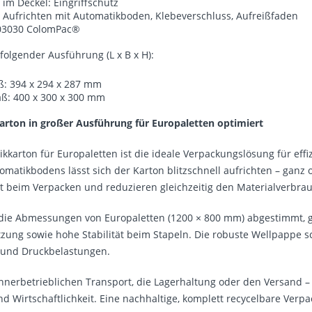
 im Deckel: Eingriffschutz
s Aufrichten mit Automatikboden, Klebeverschluss, Aufreißfaden
03030 ColomPac®
 folgender Ausführung (L x B x H):
: 394 x 294 x 287 mm
: 400 x 300 x 300 mm
rton in großer Ausführung für Europaletten optimiert
kkarton für Europaletten ist die ideale Verpackungslösung für effi
omatikbodens lässt sich der Karton blitzschnell aufrichten – ganz
it beim Verpacken und reduzieren gleichzeitig den Materialverbra
 die Abmessungen von Europaletten (1200 × 800 mm) abgestimmt, g
ng sowie hohe Stabilität beim Stapeln. Die robuste Wellpappe sch
t und Druckbelastungen.
nnerbetrieblichen Transport, die Lagerhaltung oder den Versand – 
nd Wirtschaftlichkeit. Eine nachhaltige, komplett recycelbare Verp