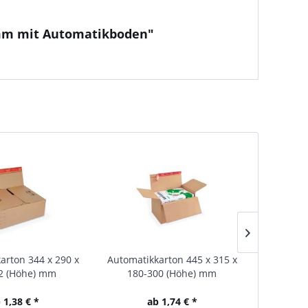
7 mm mit Automatikboden"
arton 344 x 290 x
Automatikkarton 445 x 315 x
Automati
2 (Höhe) mm
180-300 (Höhe) mm
1
 1,38 € *
ab 1,74 € *