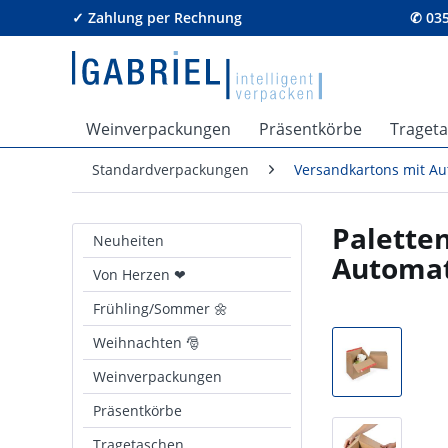
✓ Zahlung per Rechnung
✆ 035
Weinverpackungen
Präsentkörbe
Traget
Standardverpackungen
Versandkartons mit A
Palette
Neuheiten
Automa
Von Herzen ❤
Frühling/Sommer 🌼
Weihnachten 🎅
Weinverpackungen
Präsentkörbe
Tragetaschen