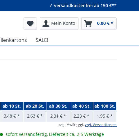
✓ versandkostenfrei ab 150 €**
Mein Konto
0,00 € *
ollenkartons
SALE!
ab
10 St.
ab
20 St.
ab
30 St.
ab
40 St.
ab
100 St.
3,48 € *
2,63 € *
2,31 € *
2,23 € *
1,95 € *
zzgl. MwSt., ggf.
zzgl. Versandkosten
sofort versandfertig, Lieferzeit ca. 2-5 Werktage