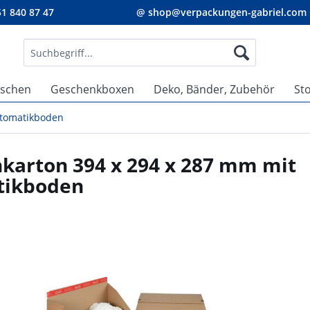
1 840 87 47
@ shop@verpackungen-gabriel.com
aschen
Geschenkboxen
Deko, Bänder, Zubehör
St
utomatikboden
nkarton 394 x 294 x 287 mm mit
tikboden