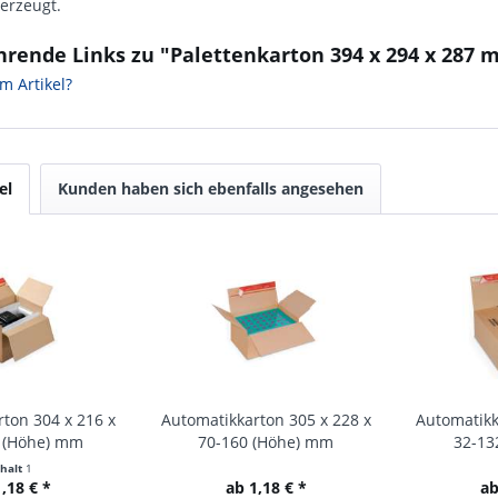
berzeugt.
hrende Links zu "Palettenkarton 394 x 294 x 28
m Artikel?
el
Kunden haben sich ebenfalls angesehen
ton 304 x 216 x
Automatikkarton 305 x 228 x
Automatikk
 (Höhe) mm
70-160 (Höhe) mm
32-13
nhalt
1
,18 € *
ab 1,18 € *
ab