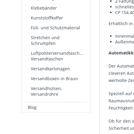
Z-Faltung
schnelle
Klebebänder
CP 154.4
Kunststoffkoffer
Erhältlich in
Füll- und Schutzmaterial
Innenmaß
Stretchen und
Außenmaß
Schrumpfen
Automatikka
Luftpolsterversandtaschen,
Versandtaschen
Der Automati
Versandkartonagen
cleveren Aut
Versandboxen in Braun
wertvolle Ze
Versandhülsen,
Speziell auf
Versandrohre
Raumausnutzu
Blog
Feuchtigkei
Ob für den i
Sicherheit u