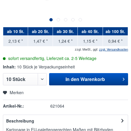
ab
10 St.
ab
20 St.
ab
30 St.
ab
40 St.
ab
100 St.
2,13 € *
1,47 € *
1,24 € *
1,15 € *
0,94 € *
zzgl. MwSt., ggf.
zzgl. Versandkosten
sofort versandfertig, Lieferzeit ca. 2-5 Werktage
Inhalt:
10 Stück je Verpackungseinheit
In den
Warenkorb
Merken
Artikel-Nr.:
621064
Beschreibung
Kartonage in EU-palettengerechten Maßen mit Blitzboden