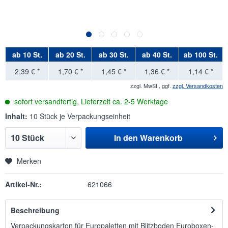
ab
10 St.
ab
20 St.
ab
30 St.
ab
40 St.
ab
100 St.
2,39 € *
1,70 € *
1,45 € *
1,36 € *
1,14 € *
zzgl. MwSt., ggf.
zzgl. Versandkosten
sofort versandfertig, Lieferzeit ca. 2-5 Werktage
Inhalt:
10 Stück je Verpackungseinheit
In den
Warenkorb
Merken
Artikel-Nr.:
621066
Beschreibung
Verpackungskarton für Europaletten mit Blitzboden Euroboxen-