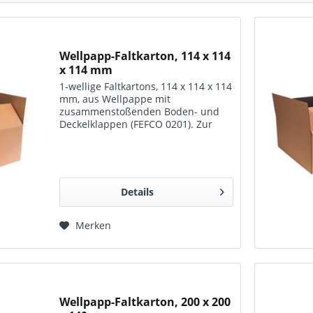
Wellpapp-Faltkarton, 114 x 114
x 114 mm
1-wellige Faltkartons, 114 x 114 x 114
mm, aus Wellpappe mit
zusammenstoßenden Boden- und
Deckelklappen (FEFCO 0201). Zur
Lagerung, zum Transport und für
den Versand geeignet.
Details
Merken
Wellpapp-Faltkarton, 200 x 200