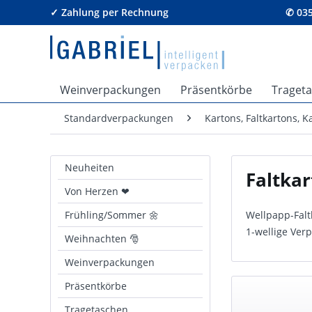
✓ Zahlung per Rechnung
✆ 035
Weinverpackungen
Präsentkörbe
Traget
Standardverpackungen
Kartons, Faltkartons, 
Neuheiten
Faltkar
Von Herzen ❤
Frühling/Sommer 🌼
Wellpapp-Falt
1-wellige Ver
Weihnachten 🎅
Weinverpackungen
Präsentkörbe
Tragetaschen