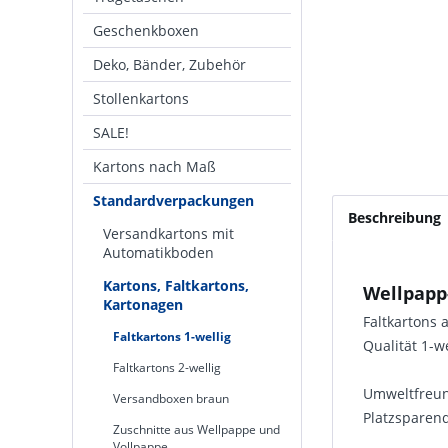
Geschenkboxen
Deko, Bänder, Zubehör
Stollenkartons
SALE!
Kartons nach Maß
Standardverpackungen
Beschreibung
Versandkartons mit
Automatikboden
Kartons, Faltkartons,
Wellpapp-
Kartonagen
Faltkartons
Faltkartons 1-wellig
Qualität 1-w
Faltkartons 2-wellig
Umweltfreund
Versandboxen braun
Platzsparend
Zuschnitte aus Wellpappe und
Vollpappe