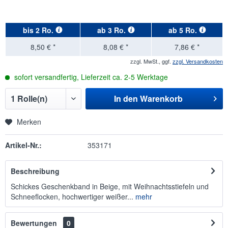
bis
2 Ro.
ab
3 Ro.
ab
5 Ro.
8,50 € *
8,08 € *
7,86 € *
zzgl. MwSt., ggf.
zzgl. Versandkosten
sofort versandfertig, Lieferzeit ca. 2-5 Werktage
In den
Warenkorb
Merken
Artikel-Nr.:
353171
Beschreibung
Schickes Geschenkband in Beige, mit Weihnachtsstiefeln und
Schneeflocken, hochwertiger weißer...
mehr
Bewertungen
0