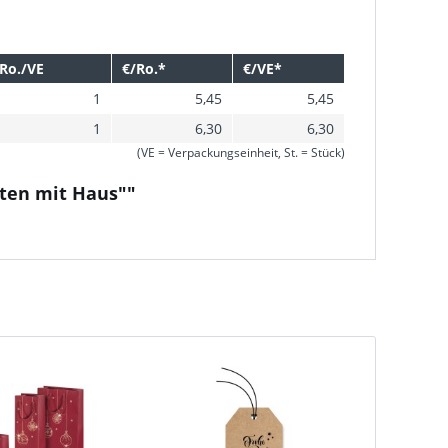
Ro./VE
€/Ro.*
€/VE*
1
5,45
5,45
1
6,30
6,30
(VE = Verpackungseinheit, St. = Stück)
ten mit Haus""