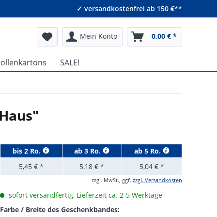
✓ versandkostenfrei ab 150 €**
Mein Konto
0,00 € *
tollenkartons
SALE!
 Haus"
bis
2 Ro.
ab
3 Ro.
ab
5 Ro.
5,45 € *
5,18 € *
5,04 € *
zzgl. MwSt., ggf.
zzgl. Versandkosten
sofort versandfertig, Lieferzeit ca. 2-5 Werktage
Farbe / Breite des Geschenkbandes: