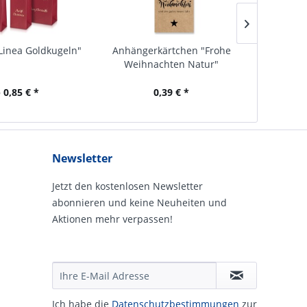
Linea Goldkugeln"
Anhängerkärtchen "Frohe
Geschen
Weihnachten Natur"
 0,85 € *
0,39 € *
Newsletter
Jetzt den kostenlosen Newsletter
abonnieren und keine Neuheiten und
Aktionen mehr verpassen!
Ich habe die
Daten­schutz­be­stim­mungen
zur