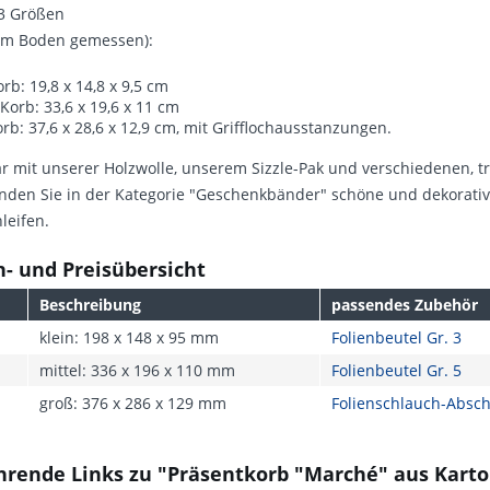
 3 Größen
am Boden gemessen):
orb: 19,8 x 14,8 x 9,5 cm
 Korb: 33,6 x 19,6 x 11 cm
rb: 37,6 x 28,6 x 12,9 cm, mit Grifflochausstanzungen.
 mit unserer Holzwolle, unserem Sizzle-Pak und verschiedenen, tr
nden Sie in der Kategorie "Geschenkbänder" schöne und dekorativ
leifen.
- und Preisübersicht
Beschreibung
passendes Zubehör
klein: 198 x 148 x 95 mm
Folienbeutel Gr. 3
mittel: 336 x 196 x 110 mm
Folienbeutel Gr. 5
groß: 376 x 286 x 129 mm
Folienschlauch-Absch
hrende Links zu "Präsentkorb "Marché" aus Kart