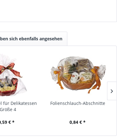
ben sich ebenfalls angesehen
l für Delikatessen
Folienschlauch-Abschnitte
Heyda Na
 Größe 4
5
0,59 € *
0,84 € *