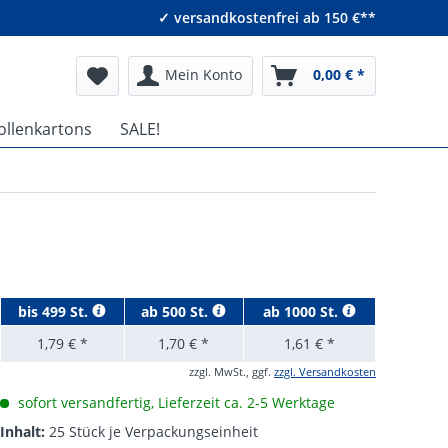
✓ versandkostenfrei ab 150 €**
Mein Konto
0,00 € *
ollenkartons
SALE!
bis
499 St.
ab
500 St.
ab
1000 St.
1,79 € *
1,70 € *
1,61 € *
zzgl. MwSt., ggf.
zzgl. Versandkosten
sofort versandfertig, Lieferzeit ca. 2-5 Werktage
Inhalt:
25 Stück je Verpackungseinheit