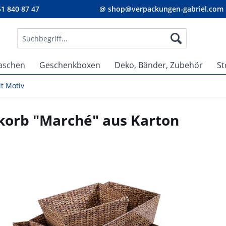
1 840 87 47
@ shop@verpackungen-gabriel.com
aschen
Geschenkboxen
Deko, Bänder, Zubehör
St
t Motiv
korb "Marché" aus Karton