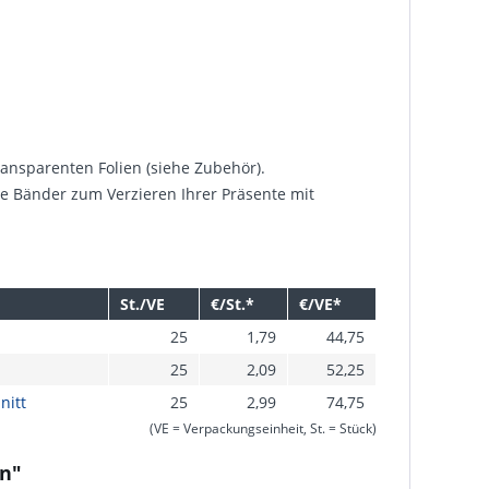
ansparenten Folien (siehe Zubehör).
e Bänder zum Verzieren Ihrer Präsente mit
St./VE
€/St.*
€/VE*
25
1,79
44,75
25
2,09
52,25
nitt
25
2,99
74,75
(VE = Verpackungseinheit, St. = Stück)
on"