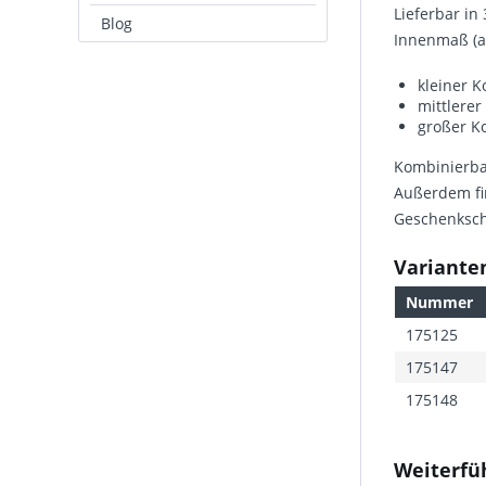
Lieferbar in
Blog
Innenmaß (
kleiner K
mittlerer
großer Ko
Kombinierbar
Außerdem fi
Geschenksch
Varianten
Nummer
175125
175147
175148
Weiterfü