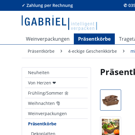
✓ Zahlung per Rechnung
✆ 035
Weinverpackungen
Präsentkörbe
Traget
Präsentkörbe
4-eckige Geschenkkörbe
mi
Präsent
Neuheiten
Von Herzen ❤
Frühling/Sommer 🌼
Weihnachten 🎅
Weinverpackungen
Präsentkörbe
Dekoplatten