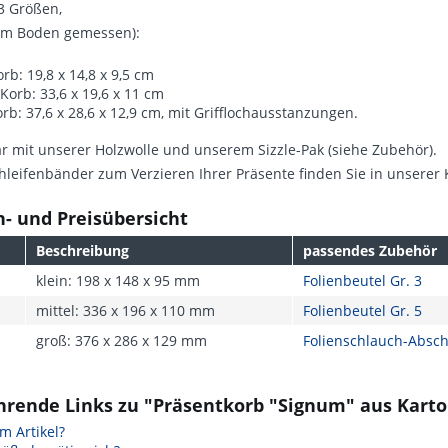
 3 Größen,
am Boden gemessen):
orb: 19,8 x 14,8 x 9,5 cm
 Korb: 33,6 x 19,6 x 11 cm
rb: 37,6 x 28,6 x 12,9 cm, mit Grifflochausstanzungen.
 mit unserer Holzwolle und unserem Sizzle-Pak (siehe Zubehör).
leifenbänder zum Verzieren Ihrer Präsente finden Sie in unserer
- und Preisübersicht
Beschreibung
passendes Zubehör
klein: 198 x 148 x 95 mm
Folienbeutel Gr. 3
mittel: 336 x 196 x 110 mm
Folienbeutel Gr. 5
groß: 376 x 286 x 129 mm
Folienschlauch-Absch
hrende Links zu "Präsentkorb "Signum" aus Kart
m Artikel?