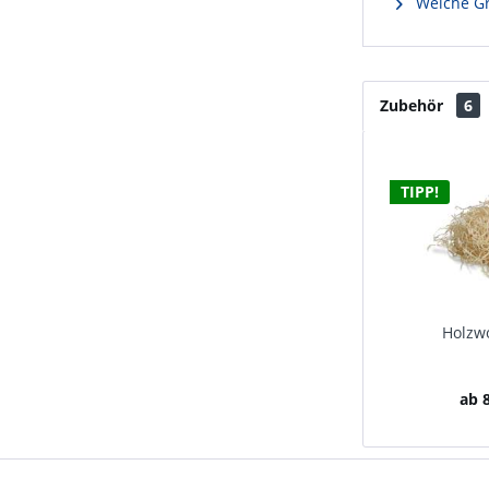
Welche Gr
Zubehör
6
TIPP!
Holzwo
ab 8