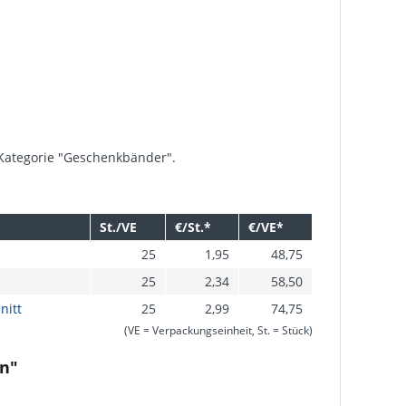
 Kategorie "Geschenkbänder".
St./VE
€/St.*
€/VE*
25
1,95
48,75
25
2,34
58,50
nitt
25
2,99
74,75
(VE = Verpackungseinheit, St. = Stück)
on"