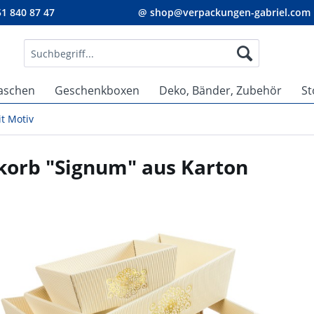
1 840 87 47
@ shop@verpackungen-gabriel.com
aschen
Geschenkboxen
Deko, Bänder, Zubehör
St
t Motiv
korb "Signum" aus Karton