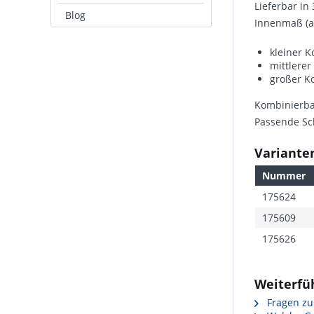
Lieferbar in
Blog
Innenmaß (
kleiner K
mittlerer
großer Ko
Kombinierbar
Passende Sch
Varianten
Nummer
175624
175609
175626
Weiterfü
Fragen zu