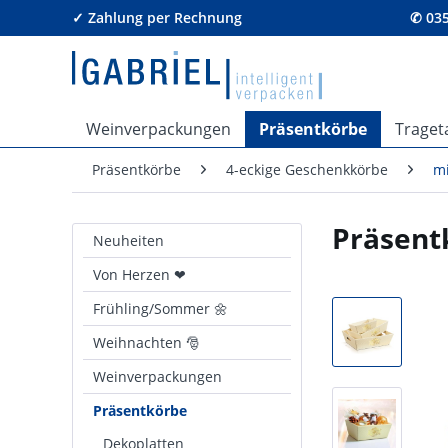
✓ Zahlung per Rechnung
✆ 035
Weinverpackungen
Präsentkörbe
Traget
Präsentkörbe
4-eckige Geschenkkörbe
mi
Präsent
Neuheiten
Von Herzen ❤
Frühling/Sommer 🌼
Weihnachten 🎅
Weinverpackungen
Präsentkörbe
Dekoplatten