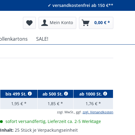
✓ versandkostenfrei ab 150 €**
Mein Konto
0,00 € *
ollenkartons
SALE!
bis
499 St.
ab
500 St.
ab
1000 St.
1,95 € *
1,85 € *
1,76 € *
zzgl. MwSt., ggf.
zzgl. Versandkosten
sofort versandfertig, Lieferzeit ca. 2-5 Werktage
Inhalt:
25 Stück je Verpackungseinheit