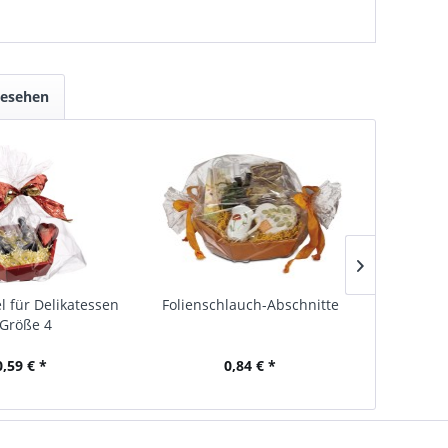
gesehen
l für Delikatessen
Folienschlauch-Abschnitte
PVC-Klebe
 Größe 4
0,59 € *
0,84 € *