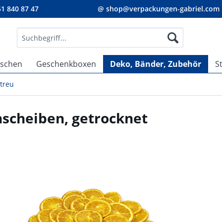
1 840 87 47
@ shop@verpackungen-gabriel.com
aschen
Geschenkboxen
Deko, Bänder, Zubehör
S
treu
scheiben, getrocknet