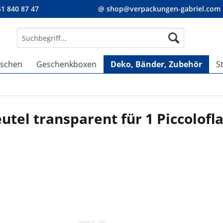
1 840 87 47
@ shop@verpackungen-gabriel.com
aschen
Geschenkboxen
Deko, Bänder, Zubehör
S
utel transparent für 1 Piccolofl