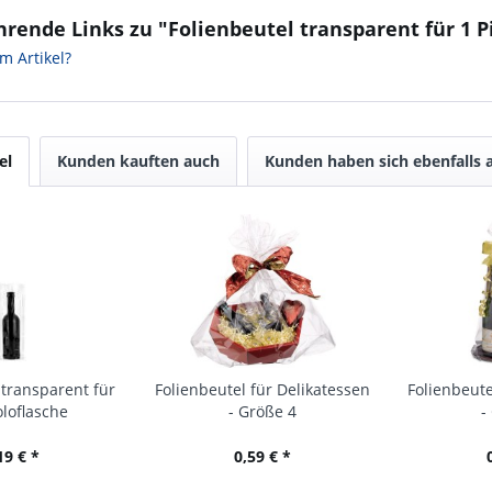
rende Links zu "Folienbeutel transparent für 1 P
m Artikel?
el
Kunden kauften auch
Kunden haben sich ebenfalls
 transparent für
Folienbeutel für Delikatessen
Folienbeute
oloflasche
- Größe 4
-
19 € *
0,59 € *