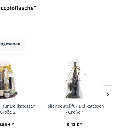
iccoloflasche"
 angesehen
l für Delikatessen
Folienbeutel für Delikatessen
Folienbeu
 Größe 2
- Größe 1
0,55 € *
0,43 € *