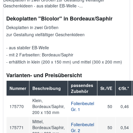
Geschenkideen - aus stabiler EB-Welle -...
Dekoplatten "Bicolor" in Bordeaux/Saphir
Dekoplatten in zwei Größen
zur Gestaltung vielfältiger Geschenkideen
- aus stabiler EB-Welle
- mit 2 Farbseiten: Bordeaux/Saphir
- erhältlich in klein (200 x 150 mm) und mittel (300 x 200 mm)
Varianten- und Preisübersicht
passendes
Nummer
Beschreibung
St./VE
€/St.*
Zubehör
Klein,
Folienbeutel
175770
Bordeaux/Saphir,
50
0,46
Gr. 1
200 x 150 mm
Mittel,
Folienbeutel
175771
Bordeaux/Saphir,
50
0,54
Gr. 2