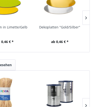
n in Limette/Gelb
Dekoplatten "Gold/Silber"
Dekopla
Bor
 0,46 € *
ab 0,46 € *
gesehen