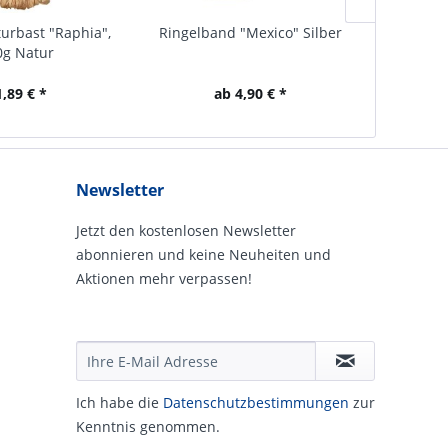
urbast "Raphia",
Ringelband "Mexico" Silber
Geschenk
0g Natur
R
1,89 € *
ab 4,90 € *
Newsletter
Jetzt den kostenlosen Newsletter
abonnieren und keine Neuheiten und
Aktionen mehr verpassen!
Ich habe die
Daten­schutz­be­stim­mungen
zur
Kennt­nis genommen.