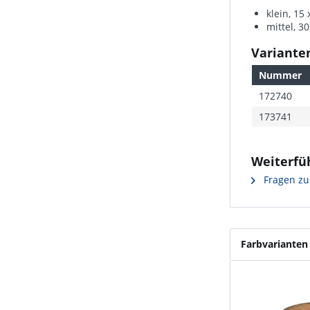
klein, 15
mittel, 3
Varianten
Nummer
172740
173741
Weiterfü
Fragen zu
Farbvarianten