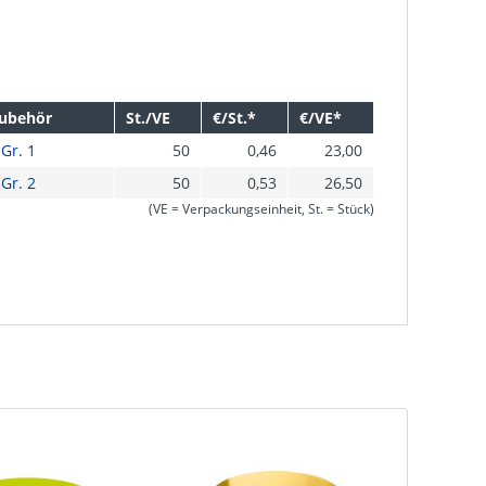
Zubehör
St./VE
€/St.*
€/VE*
Gr. 1
50
0,46
23,00
Gr. 2
50
0,53
26,50
(VE = Verpackungseinheit, St. = Stück)