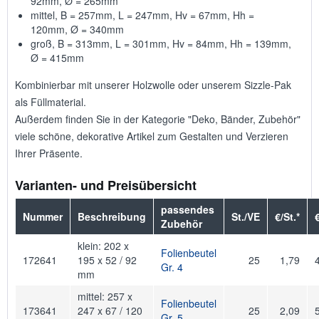
92mm, Ø = 265mm
mittel, B = 257mm, L = 247mm, Hv = 67mm, Hh =
120mm, Ø = 340mm
groß, B = 313mm, L = 301mm, Hv = 84mm, Hh = 139mm,
Ø = 415mm
Kombinierbar mit unserer Holzwolle oder unserem Sizzle-Pak
als Füllmaterial.
Außerdem finden Sie in der Kategorie "Deko, Bänder, Zubehör"
viele schöne, dekorative Artikel zum Gestalten und Verzieren
Ihrer Präsente.
Varianten- und Preisübersicht
passendes
Nummer
Beschreibung
St./VE
€/St.*
Zubehör
klein: 202 x
Folienbeutel
172641
195 x 52 / 92
25
1,79
Gr. 4
mm
mittel: 257 x
Folienbeutel
173641
247 x 67 / 120
25
2,09
Gr. 5