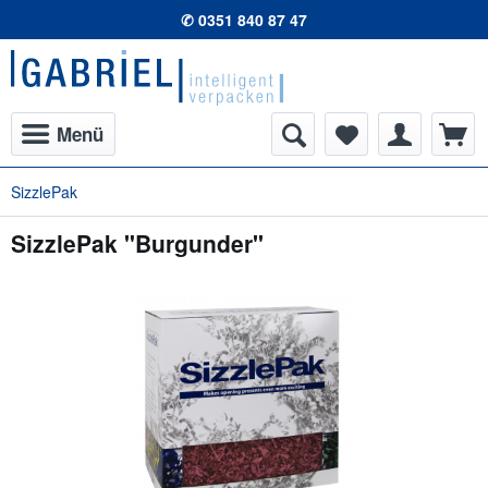
✆ 0351 840 87 47
Menü
SizzlePak
SizzlePak "Burgunder"