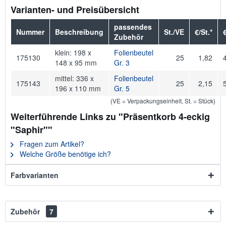
Varianten- und Preisübersicht
passendes
Nummer
Beschreibung
St./VE
€/St.*
Zubehör
klein: 198 x
Folienbeutel
175130
25
1,82
148 x 95 mm
Gr. 3
mittel: 336 x
Folienbeutel
175143
25
2,15
196 x 110 mm
Gr. 5
(VE = Verpackungseinheit, St. = Stück)
Weiterführende Links zu "Präsentkorb 4-eckig
"Saphir""
Fragen zum Artikel?
Welche Größe benötige ich?
Farbvarianten
Zubehör
7