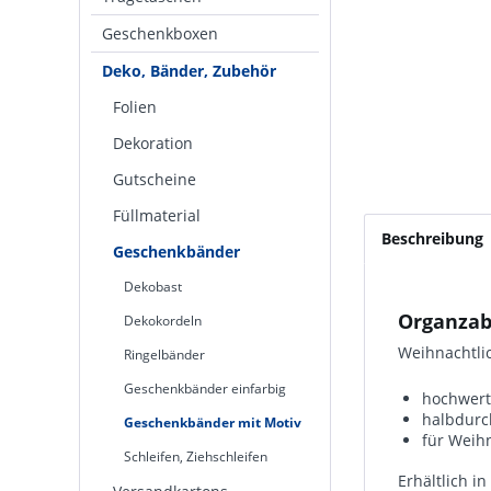
Geschenkboxen
Deko, Bänder, Zubehör
Folien
Dekoration
Gutscheine
Füllmaterial
Beschreibung
Geschenkbänder
Dekobast
Organzab
Dekokordeln
Weihnachtli
Ringelbänder
Geschenkbänder einfarbig
hochwert
halbdurc
Geschenkbänder mit Motiv
für Weih
Schleifen, Ziehschleifen
Erhältlich i