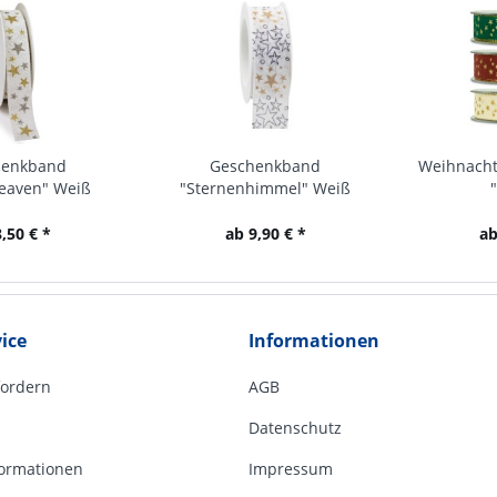
henkband
Geschenkband
Weihnach
eaven" Weiß
"Sternenhimmel" Weiß
,50 € *
ab 9,90 € *
ab
ice
Informationen
fordern
AGB
Datenschutz
ormationen
Impressum