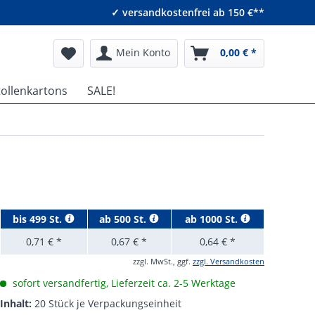
✓ versandkostenfrei ab 150 €**
Mein Konto
0,00 € *
tollenkartons
SALE!
bis
499 St.
ab
500 St.
ab
1000 St.
0,71 € *
0,67 € *
0,64 € *
zzgl. MwSt., ggf.
zzgl. Versandkosten
sofort versandfertig, Lieferzeit ca. 2-5 Werktage
Inhalt:
20 Stück je Verpackungseinheit