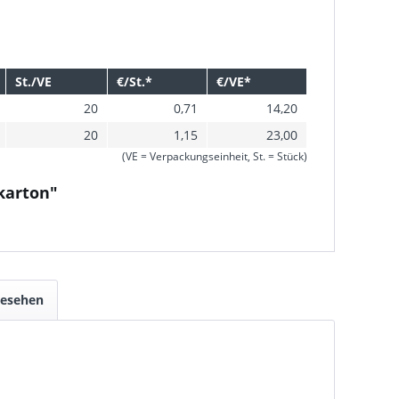
St./VE
€/St.*
€/VE*
20
0,71
14,20
20
1,15
23,00
(VE = Verpackungseinheit, St. = Stück)
karton"
gesehen