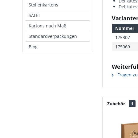
Delikates
Stollenkartons
Delikate
SALE!
Varianten
Kartons nach Maß
Nummer
Standardverpackungen
175307
Blog
175069
Weiterfü
Fragen zu
Zubehör
1