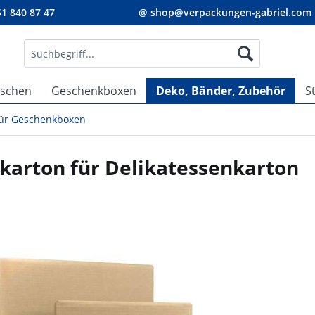
1 840 87 47
@ shop@verpackungen-gabriel.com
aschen
Geschenkboxen
Deko, Bänder, Zubehör
S
ür Geschenkboxen
karton für Delikatessenkarton