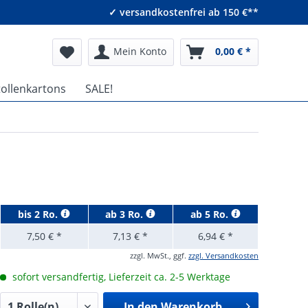
✓ versandkostenfrei ab 150 €**
Mein Konto
0,00 € *
tollenkartons
SALE!
bis
2 Ro.
ab
3 Ro.
ab
5 Ro.
7,50 € *
7,13 € *
6,94 € *
zzgl. MwSt., ggf.
zzgl. Versandkosten
sofort versandfertig, Lieferzeit ca. 2-5 Werktage
In den
Warenkorb