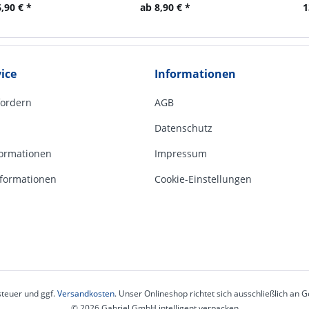
,90 € *
ab 8,90 € *
1
ice
Informationen
fordern
AGB
Datenschutz
ormationen
Impressum
formationen
Cookie-Einstellungen
steuer und ggf.
Versandkosten
. Unser Onlineshop richtet sich ausschließlich an
© 2026 Gabriel GmbH intelligent verpacken