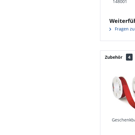
148001
Weiterfü
Fragen zu
Zubehör
4
Geschenkba