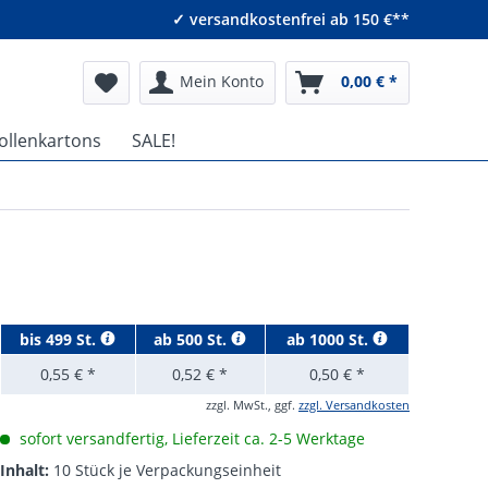
✓ versandkostenfrei ab 150 €**
Mein Konto
0,00 € *
ollenkartons
SALE!
bis
499 St.
ab
500 St.
ab
1000 St.
0,55 € *
0,52 € *
0,50 € *
zzgl. MwSt., ggf.
zzgl. Versandkosten
sofort versandfertig, Lieferzeit ca. 2-5 Werktage
Inhalt:
10 Stück je Verpackungseinheit