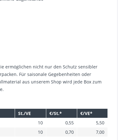
Sie ermöglichen nicht nur den Schutz sensibler
rpacken. Für saisonale Gegebenheiten oder
üllmaterial aus unserem Shop wird jede Box zum
e.
St./VE
€/St.*
€/VE*
10
0,55
5,50
10
0,70
7,00