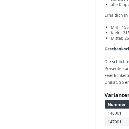
alle Klap
Erhältlich i
Mini: 15
Klein: 21
Mittel: 2
Geschenkscha
Die schlicht
Präsente so
Feierlichke
Unikat. So e
Varianten
Nummer
146001
147001