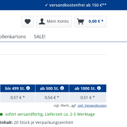
✓ versandkostenfrei ab 150 €**
Mein Konto
0,00 € *
ollenkartons
SALE!
bis
499 St.
ab
500 St.
ab
1000 St.
0,57 € *
0,54 € *
0,51 € *
zzgl. MwSt., ggf.
zzgl. Versandkosten
sofort versandfertig, Lieferzeit ca. 2-5 Werktage
Inhalt:
20 Stück je Verpackungseinheit