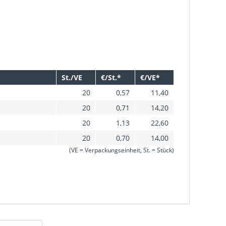
St./VE
€/St.*
€/VE*
20
0,57
11,40
20
0,71
14,20
20
1,13
22,60
20
0,70
14,00
(VE = Verpackungseinheit, St. = Stück)