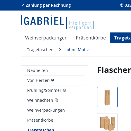
✓ Zahlung per Rechnung
✆ 035
Weinverpackungen
Präsentkörbe
Traget
Tragetaschen
ohne Motiv
Flasche
Neuheiten
Von Herzen ❤
Frühling/Sommer 🌼
Weihnachten 🎅
Weinverpackungen
Präsentkörbe
Tragetaschen