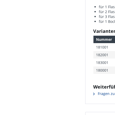
für 1 Fla
für 2 Fla
für 3 Fla
für 1 Boc
Varianten
Nummer
181001
182001
183001
180001
Weiterfü
Fragen zu