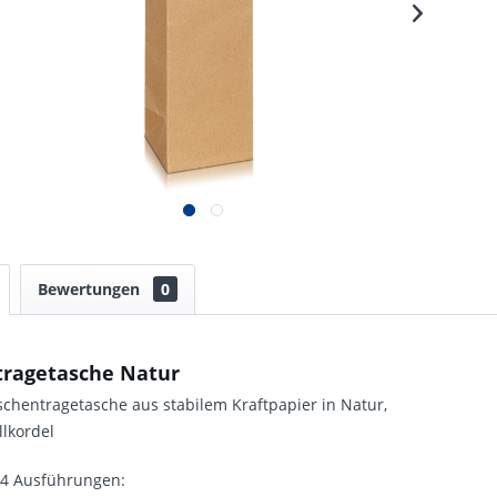
Bewertungen
0
tragetasche Natur
schentragetasche aus stabilem Kraftpapier in Natur,
lkordel
n 4 Ausführungen: