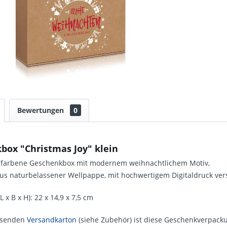
Bewertungen
0
box "Christmas Joy" klein
urfarbene Geschenkbox mit modernem weihnachtlichem Motiv,
aus naturbelassener Wellpappe, mit hochwertigem Digitaldruck ver
 x B x H): 22 x 14,9 x 7,5 cm
ssenden
Versandkarton
(siehe Zubehör) ist diese Geschenkverpacku