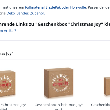
ar mit unserem
Füllmaterial SizzlePak oder Holzwolle
. Passende, d
orie
Deko, Bänder, Zubehör.
hrende Links zu "Geschenkbox "Christmas Joy" kl
m Artikel?
mas Joy"
"Christmas Joy"
Geschenkbox "Christmas Joy"
Geschenkbo
ittel
groß