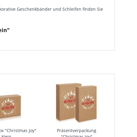
ekorative Geschenkbänder und Schleifen finden Sie
ein"
x "Christmas Joy"
Präsentverpackung
klein
"Christmas Joy"