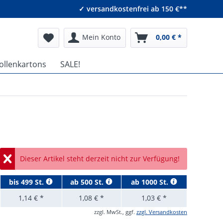
✓ versandkostenfrei ab 150 €**
Mein Konto
0,00 € *
ollenkartons
SALE!
Dieser Artikel steht derzeit nicht zur Verfügung!
bis
499 St.
ab
500 St.
ab
1000 St.
1,14 € *
1,08 € *
1,03 € *
zzgl. MwSt., ggf.
zzgl. Versandkosten