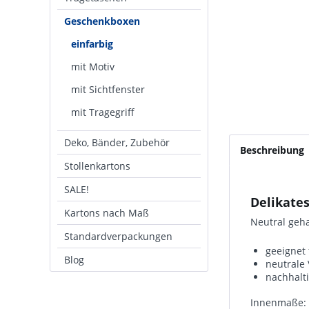
Geschenkboxen
einfarbig
mit Motiv
mit Sichtfenster
mit Tragegriff
Deko, Bänder, Zubehör
Beschreibung
Stollenkartons
SALE!
Delikate
Kartons nach Maß
Neutral geha
Standardverpackungen
geeignet 
Blog
neutrale 
nachhalt
Innenmaße: 3