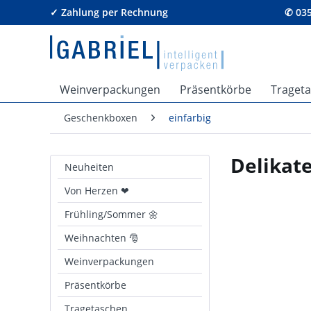
✓ Zahlung per Rechnung
✆ 035
Weinverpackungen
Präsentkörbe
Traget
Geschenkboxen
einfarbig
Delikat
Neuheiten
Von Herzen ❤
Frühling/Sommer 🌼
Weihnachten 🎅
Weinverpackungen
Präsentkörbe
Tragetaschen