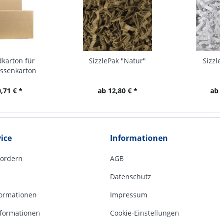
karton für
SizzlePak "Natur"
Sizzl
essenkarton
,71 € *
ab 12,80 € *
ab
ice
Informationen
fordern
AGB
Datenschutz
ormationen
Impressum
formationen
Cookie-Einstellungen