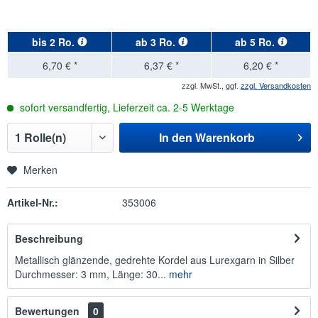
bis
2 Ro.
ab
3 Ro.
ab
5 Ro.
6,70 € *
6,37 € *
6,20 € *
zzgl. MwSt., ggf.
zzgl. Versandkosten
sofort versandfertig, Lieferzeit ca. 2-5 Werktage
In den
Warenkorb
Merken
Artikel-Nr.:
353006
Beschreibung
Metallisch glänzende, gedrehte Kordel aus Lurexgarn in Silber
Durchmesser: 3 mm, Länge: 30...
mehr
Bewertungen
0