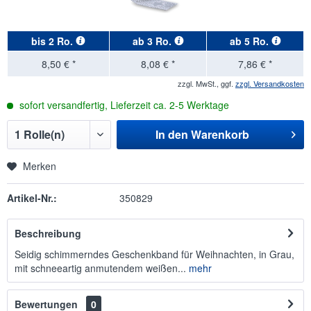
bis
2 Ro.
ab
3 Ro.
ab
5 Ro.
8,50 € *
8,08 € *
7,86 € *
zzgl. MwSt., ggf.
zzgl. Versandkosten
sofort versandfertig, Lieferzeit ca. 2-5 Werktage
In den
Warenkorb
Merken
Artikel-Nr.:
350829
Beschreibung
Seidig schimmerndes Geschenkband für Weihnachten, in Grau,
mit schneeartig anmutendem weißen...
mehr
Bewertungen
0