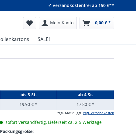
✓ versandkostenfrei ab 150 €**
Mein Konto
0,00 € *
tollenkartons
SALE!
bis
3 St.
ab
4 St.
19,90 € *
17,80 € *
zzgl. MwSt., ggf.
zzgl. Versandkosten
sofort versandfertig, Lieferzeit ca. 2-5 Werktage
Packungsgröße: