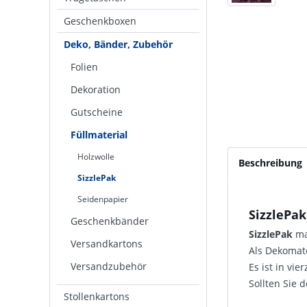
Geschenkboxen
Deko, Bänder, Zubehör
Folien
Dekoration
Gutscheine
Füllmaterial
Holzwolle
Beschreibung
SizzlePak
Seidenpapier
SizzlePak
Geschenkbänder
SizzlePak
ma
Versandkartons
Als Dekomat
Versandzubehör
Es ist in vi
Sollten Sie 
Stollenkartons