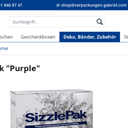
1 840 87 47
@ shop@verpackungen-gabriel.com
aschen
Geschenkboxen
Deko, Bänder, Zubehör
S
lePak
k "Purple"