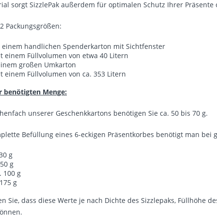
rial sorgt SizzlePak außerdem für optimalen Schutz Ihrer Präsente
n 2 Packungsgrößen:
n einem handlichen Spenderkarton mit Sichtfenster
t einem Füllvolumen von etwa 40 Litern
 einem großen Umkarton
t einem Füllvolumen von ca. 353 Litern
r benötigten Menge:
chenfach unserer Geschenkkartons benötigen Sie ca. 50 bis 70 g.
plette Befüllung eines 6-eckigen Präsentkorbes benötigt man bei g
 30 g
 50 g
. 100 g
 175 g
en Sie, dass diese Werte je nach Dichte des Sizzlepaks, Füllhöhe
önnen.