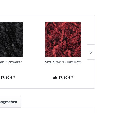
Pak "Schwarz"
SizzlePak "Dunkelrot"
Siz
 17,80 € *
ab 17,80 € *
a
 angesehen