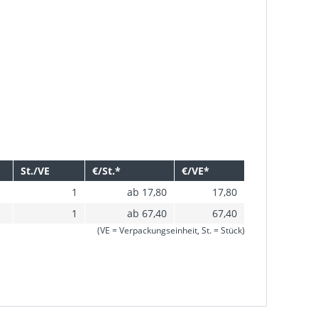
St./VE
€/St.*
€/VE*
1
ab 17,80
17,80
1
ab 67,40
67,40
(VE = Verpackungseinheit, St. = Stück)