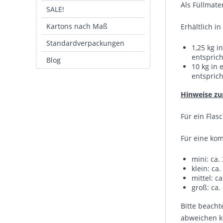
Als Füllmate
SALE!
Kartons nach Maß
Erhältlich i
Standardverpackungen
1,25 kg i
entsprich
Blog
10 kg in
entsprich
Hinweise zu
Für ein Flas
Für eine kom
mini: ca.
klein: ca.
mittel: ca
groß: ca.
Bitte beacht
abweichen k