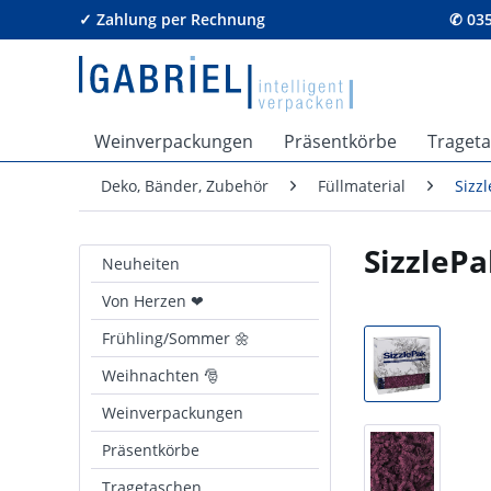
✓ Zahlung per Rechnung
✆ 035
Weinverpackungen
Präsentkörbe
Traget
Deko, Bänder, Zubehör
Füllmaterial
Sizz
SizzlePa
Neuheiten
Von Herzen ❤
Frühling/Sommer 🌼
Weihnachten 🎅
Weinverpackungen
Präsentkörbe
Tragetaschen