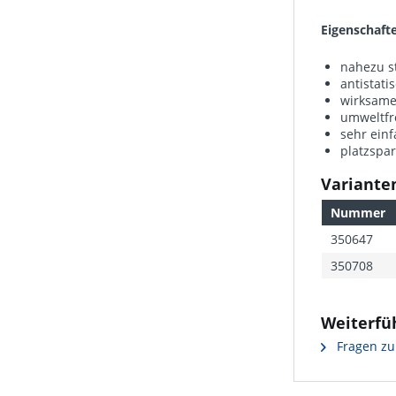
Eigenschaft
nahezu s
antistati
wirksamer
umweltfr
sehr ein
platzspa
Varianten
Nummer
350647
350708
Weiterfüh
Fragen zu